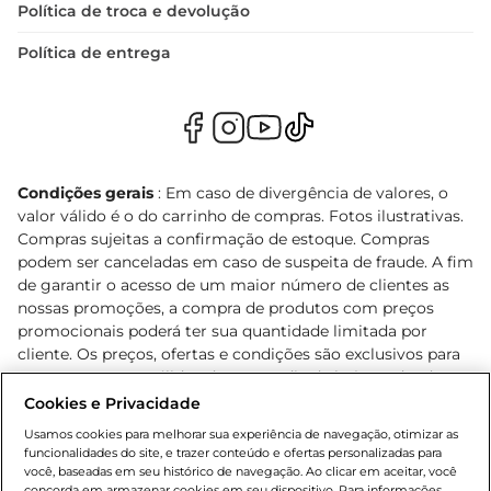
Política de troca e devolução
Política de entrega
Condições gerais
: Em caso de divergência de valores, o
valor válido é o do carrinho de compras. Fotos ilustrativas.
Compras sujeitas a confirmação de estoque. Compras
podem ser canceladas em caso de suspeita de fraude. A fim
de garantir o acesso de um maior número de clientes as
nossas promoções, a compra de produtos com preços
promocionais poderá ter sua quantidade limitada por
cliente. Os preços, ofertas e condições são exclusivos para
o e-commerce e válidos durante o dia de hoje, podendo
sofrer alterações sem prévia notificação. Proibida a venda
Cookies e Privacidade
de bebidas alcoólicas para menores de 18 anos, conforme
Usamos cookies para melhorar sua experiência de navegação, otimizar as
Lei n.º 8069/90, art. 81, inciso II (Estatuto da Criança e do
funcionalidades do site, e trazer conteúdo e ofertas personalizadas para
Adolescente). Preços e condições exclusivos para o
você, baseadas em seu histórico de navegação. Ao clicar em aceitar, você
concorda em armazenar cookies em seu dispositivo. Para informações