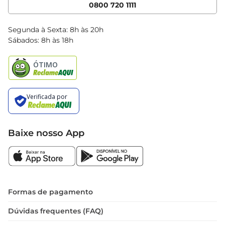
App Bretas
0800 720 1111
Clube Bretas
Blog Bretas
Segunda à Sexta: 8h às 20h
Black Friday
Sábados: 8h às 18h
Natal
Baixe nosso App
Formas de pagamento
Dúvidas frequentes (FAQ)