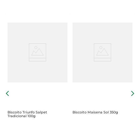
B
R
Biscoito Triunfo Salpet
Biscoito Maisena Sol 350g
Tradicional 100g