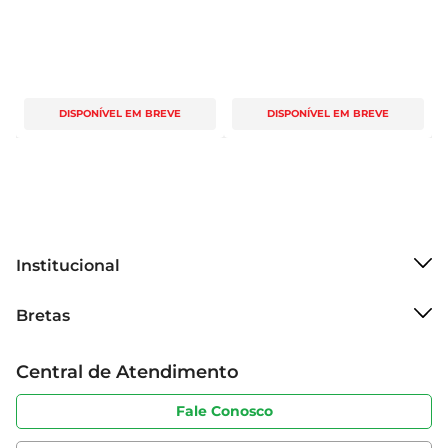
DISPONÍVEL EM BREVE
DISPONÍVEL EM BREVE
Institucional
Sobre o Bretas
Bretas
Grupo Cencosud
Trabalhe conosco
Cartão Bretas
Central de Atendimento
Sobre privacidade
Produtos Bretas
Portal do fornecedor
Código de ética
Fale Conosco
Nossas Lojas
Serviços
Cencosud Media