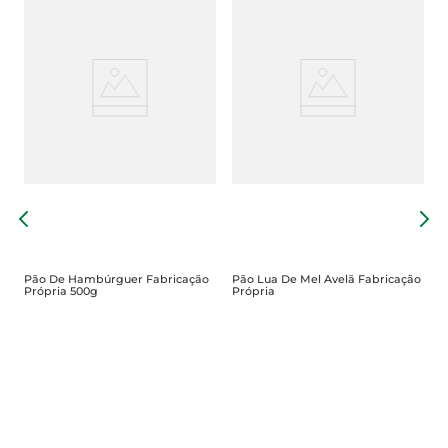
P
A
Pão De Hambúrguer Fabricação
Pão Lua De Mel Avelã Fabricação
Própria 500g
Própria