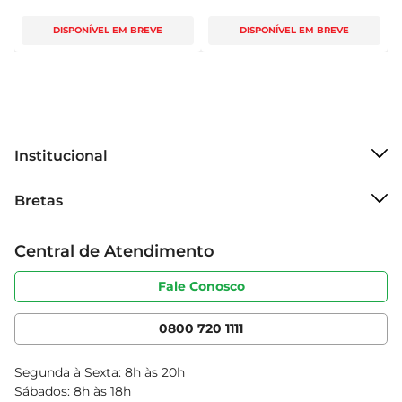
DISPONÍVEL EM BREVE
DISPONÍVEL EM BREVE
Institucional
Sobre o Bretas
Bretas
Grupo Cencosud
Trabalhe conosco
Cartão Bretas
Central de Atendimento
Sobre privacidade
Produtos Bretas
Portal do fornecedor
Código de ética
Fale Conosco
Nossas Lojas
Serviços
Cencosud Media
App Bretas
0800 720 1111
Clube Bretas
Blog Bretas
Segunda à Sexta: 8h às 20h
Black Friday
Sábados: 8h às 18h