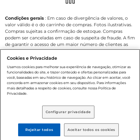
Condições gerais
: Em caso de divergência de valores, o
valor válido é o do carrinho de compras. Fotos ilustrativas.
Compras sujeitas a confirmação de estoque. Compras
podem ser canceladas em caso de suspeita de fraude. A fim
de garantir o acesso de um maior número de clientes as
nossas promoções, a compra de produtos com preços
promocionais poderá ter sua quantidade limitada por
Cookies e Privacidade
cliente. Os preços, ofertas e condições são exclusivos para
Usamos cookies para melhorar sua experiência de navegação, otimizar as
o e-commerce e válidos durante o dia de hoje, podendo
funcionalidades do site, e trazer conteúdo e ofertas personalizadas para
sofrer alterações sem prévia notificação. Proibida a venda
você, baseadas em seu histórico de navegação. Ao clicar em aceitar, você
concorda em armazenar cookies em seu dispositivo. Para informações
de bebidas alcoólicas para menores de 18 anos, conforme
mais detalhadas a respeito de cookies, consulte nossa Política de
Lei n.º 8069/90, art. 81, inciso II (Estatuto da Criança e do
Privacidade.
Adolescente). Preços e condições exclusivos para o
, podendo sofrer alterações sem aviso
www.bretas.com.br
prévio. O valor mínimo para as compras on-line é de R$
Configurar privacidade
80,00.
Rejeitar todos
Aceitar todos os cookies
© 2025 Copyright. Todos os direitos
reservados Bretas.