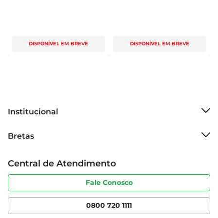
DISPONÍVEL EM BREVE
DISPONÍVEL EM BREVE
Institucional
Sobre o Bretas
Bretas
Grupo Cencosud
Trabalhe conosco
Cartão Bretas
Central de Atendimento
Sobre privacidade
Produtos Bretas
Portal do fornecedor
Código de ética
Fale Conosco
Nossas Lojas
Serviços
Cencosud Media
App Bretas
0800 720 1111
Clube Bretas