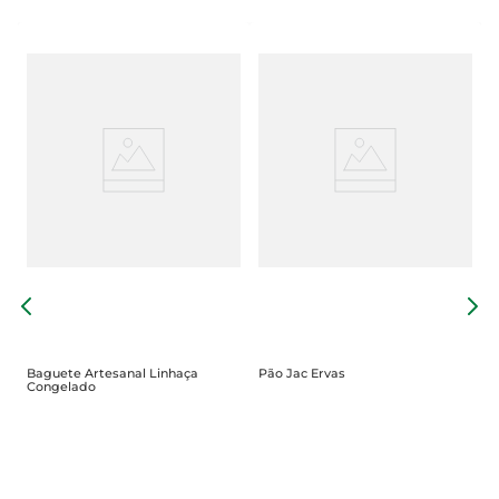
P
U
Baguete Artesanal Linhaça
Pão Jac Ervas
Congelado