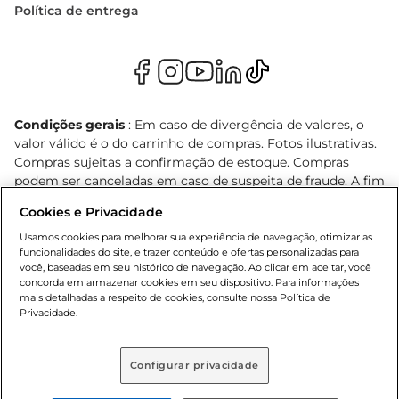
Política de entrega
Condições gerais
: Em caso de divergência de valores, o
valor válido é o do carrinho de compras. Fotos ilustrativas.
Compras sujeitas a confirmação de estoque. Compras
podem ser canceladas em caso de suspeita de fraude. A fim
de garantir o acesso de um maior número de clientes as
Cookies e Privacidade
nossas promoções, a compra de produtos com preços
promocionais poderá ter sua quantidade limitada por
Usamos cookies para melhorar sua experiência de navegação, otimizar as
funcionalidades do site, e trazer conteúdo e ofertas personalizadas para
cliente. Os preços, ofertas e condições são exclusivos para
você, baseadas em seu histórico de navegação. Ao clicar em aceitar, você
o e-commerce e válidos durante o dia de hoje, podendo
concorda em armazenar cookies em seu dispositivo. Para informações
sofrer alterações sem prévia notificação. Proibida a venda
mais detalhadas a respeito de cookies, consulte nossa Política de
de bebidas alcoólicas para menores de 18 anos, conforme
Privacidade.
Lei n.º 8069/90, art. 81, inciso II (Estatuto da Criança e do
Adolescente). Preços e condições exclusivos para o
Configurar privacidade
, podendo sofrer alterações sem aviso
www.bretas.com.br
prévio. O valor mínimo para as compras on-line é de R$