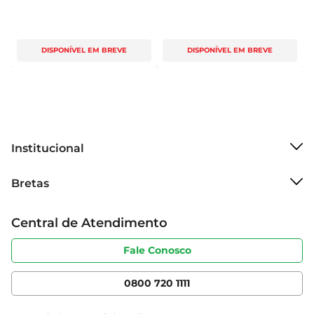
DISPONÍVEL EM BREVE
DISPONÍVEL EM BREVE
Institucional
Sobre o Bretas
Bretas
Grupo Cencosud
Trabalhe conosco
Cartão Bretas
Central de Atendimento
Sobre privacidade
Produtos Bretas
Portal do fornecedor
Código de ética
Fale Conosco
Nossas Lojas
Serviços
Cencosud Media
App Bretas
0800 720 1111
Clube Bretas
Blog Bretas