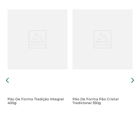
P
5
4
Pão De Forma Tradição Integral
Pão De Forma Pão Cristal
400g
Tradicional 350g