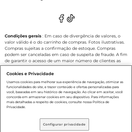
Condições gerais
: Em caso de divergência de valores, o
valor válido é o do carrinho de compras. Fotos ilustrativas.
Compras sujeitas a confirmação de estoque. Compras
podem ser canceladas em caso de suspeita de fraude. A fim
de garantir o acesso de um maior número de clientes as
nossas promoções, a compra de produtos com preços
promocionais poderá ter sua quantidade limitada por
Cookies e Privacidade
cliente. Os preços, ofertas e condições são exclusivos para
Usamos cookies para melhorar sua experiência de navegação, otimizar as
o e-commerce e válidos durante o dia de hoje, podendo
funcionalidades do site, e trazer conteúdo e ofertas personalizadas para
sofrer alterações sem prévia notificação. Proibida a venda
você, baseadas em seu histórico de navegação. Ao clicar em aceitar, você
concorda em armazenar cookies em seu dispositivo. Para informações
de bebidas alcoólicas para menores de 18 anos, conforme
mais detalhadas a respeito de cookies, consulte nossa Política de
Lei n.º 8069/90, art. 81, inciso II (Estatuto da Criança e do
Privacidade.
Adolescente). Preços e condições exclusivos para o
, podendo sofrer alterações sem aviso
www.bretas.com.br
prévio. O valor mínimo para as compras on-line é de R$
Configurar privacidade
80,00.