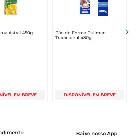
ma Astral 450g
Pão de Forma Pullman
P
Tradicional 480g
L
NÍVEL EM BREVE
DISPONÍVEL EM BREVE
endimento
Baixe nosso App