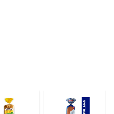
para uma dieta balanceada. Além disso, a presença de 
aúde. Cada fatia oferece uma combinação perfeita de 
 sanduíche até torradas crocantes, ele se destaca em 
ão delicioso. Sua textura leve e sabor neutro permitem 
udável e prazerosa.