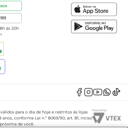
osco
1111
 8h às 20h
h
álidos para o dia de hoje e restritos às lojas
anos, conforme Lei n.º 8069/90, art. 81, inciso
s próxima de você.