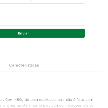
Enviar
Características
r. Com 480g de pura qualidade, este pão é feito com 
, lanches ou até mesmo para compor refeições, ele se 