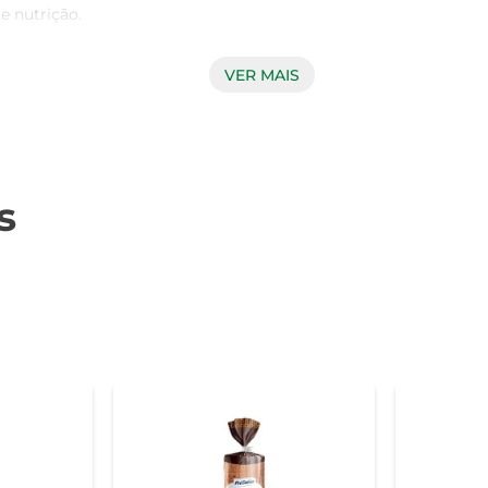
 nutrição.

VER MAIS
igestão e promovem uma sensação de saciedade, contribuindo 
ginal uma escolha inteligente para quem se preocupa com a s
s
l e pode ser utilizado de diversas maneiras. Desde um simples
, queijos ou patês, e descubra novas formas de saborear este p
 cada refeição especial.

to biológico, entre outros.  

 e nutrição em cada refeição, tornando sua alimentação mais sa