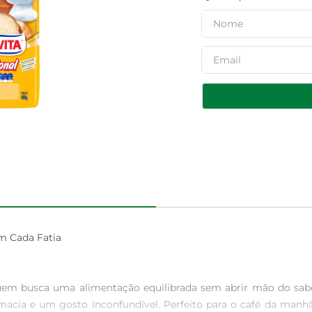
m Cada Fatia

quem busca uma alimentação equilibrada sem abrir mão do sabo
acia e um gosto inconfundível. Perfeito para o café da manhã