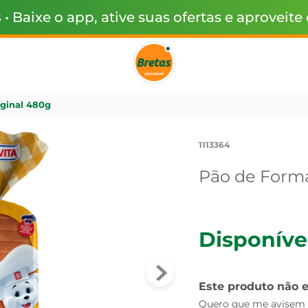
s
• Baixe o app, ative suas ofertas e aproveite
iginal 480g
1113364
Pão de Forma
Disponíve
Este produto não 
Quero que me avisem q