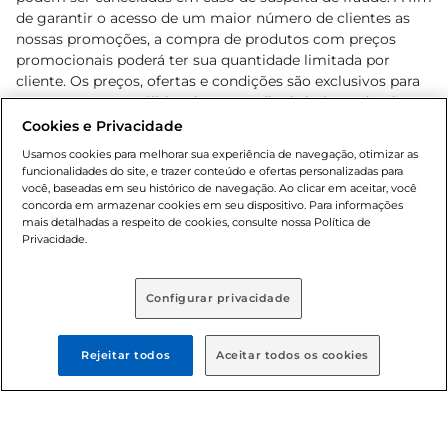
de garantir o acesso de um maior número de clientes as
nossas promoções, a compra de produtos com preços
promocionais poderá ter sua quantidade limitada por
cliente. Os preços, ofertas e condições são exclusivos para
o e-commerce e válidos durante o dia de hoje, podendo
sofrer alterações sem prévia notificação. Proibida a venda
Cookies e Privacidade
de bebidas alcoólicas para menores de 18 anos, conforme
Usamos cookies para melhorar sua experiência de navegação, otimizar as
Lei n.º 8069/90, art. 81, inciso II (Estatuto da Criança e do
funcionalidades do site, e trazer conteúdo e ofertas personalizadas para
Adolescente). Preços e condições exclusivos para o
você, baseadas em seu histórico de navegação. Ao clicar em aceitar, você
concorda em armazenar cookies em seu dispositivo. Para informações
, podendo sofrer alterações sem aviso
www.bretas.com.br
mais detalhadas a respeito de cookies, consulte nossa Política de
prévio. O valor mínimo para as compras on-line é de R$
Privacidade.
80,00.
Configurar privacidade
© 2025 Copyright. Todos os direitos
reservados Bretas.
Rejeitar todos
Aceitar todos os cookies
Cencosud Brasil Comercial SA.CNPJ sob n°