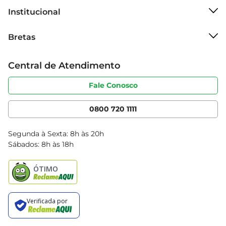
torna um aliado na sua rotina alimentar.
Institucional
Sobre o Bretas
Bretas
Grupo Cencosud
Trabalhe conosco
Cartão Bretas
Central de Atendimento
Sobre privacidade
Produtos Bretas
Portal do fornecedor
Código de ética
Fale Conosco
Nossas Lojas
Serviços
Cencosud Media
App Bretas
0800 720 1111
Clube Bretas
Blog Bretas
Segunda à Sexta: 8h às 20h
Black Friday
Sábados: 8h às 18h
Natal