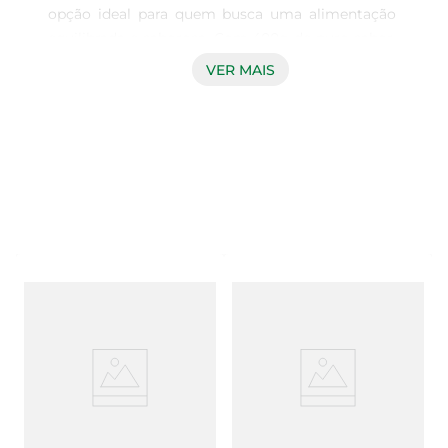
opção ideal para quem busca uma alimentação 
equilibrada e saborosa. Com 400g de puro sabor, 
este pão é elaborado com ingredientes 
VER MAIS
selecionados que garantem uma textura macia e 
um gosto inconfundível. Perfeito para o café da 
manhã, lanches ou até mesmo para acompanhar 
suas refeições, ele traz a combinação ideal de 
nutrição e praticidade.

Qualidade e sabor em cada fatia  

Este pão é feito com farinha de trigo integral, que 
preserva os nutrientes e fibras essenciais para 
uma dieta saudável. A adição de grãos 
proporciona um toque especial, enriquecendo o 
sabor e aumentando a crocância. Cada fatia é 
uma explosão de sabor que complementa 
qualquer refeição, seja com manteiga, geleia ou 
como base para deliciosos sanduíches.
