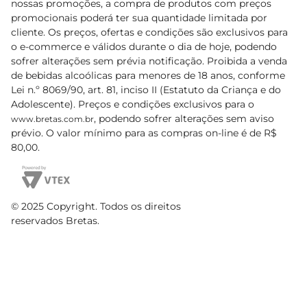
nossas promoções, a compra de produtos com preços
promocionais poderá ter sua quantidade limitada por
cliente. Os preços, ofertas e condições são exclusivos para
o e-commerce e válidos durante o dia de hoje, podendo
sofrer alterações sem prévia notificação. Proibida a venda
de bebidas alcoólicas para menores de 18 anos, conforme
Lei n.º 8069/90, art. 81, inciso II (Estatuto da Criança e do
Adolescente). Preços e condições exclusivos para o
, podendo sofrer alterações sem aviso
www.bretas.com.br
prévio. O valor mínimo para as compras on-line é de R$
80,00.
© 2025 Copyright. Todos os direitos
reservados Bretas.
Cencosud Brasil Comercial SA.CNPJ sob n°
39.346.861/0350-38 . Sediada na Av. das Nações Unidas,
12.995, 21º andar, CEP: 04.578-000, Bairro Brooklin Paulista,