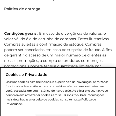
Política de entrega
Condições gerais
: Em caso de divergência de valores, o
valor válido é o do carrinho de compras. Fotos ilustrativas.
Compras sujeitas a confirmação de estoque. Compras
podem ser canceladas em caso de suspeita de fraude. A fim
de garantir o acesso de um maior número de clientes as
nossas promoções, a compra de produtos com preços
promocionais poderá ter sua quantidade limitada por
cliente. Os preços, ofertas e condições são exclusivos para
Cookies e Privacidade
o e-commerce e válidos durante o dia de hoje, podendo
sofrer alterações sem prévia notificação. Proibida a venda
Usamos cookies para melhorar sua experiência de navegação, otimizar as
funcionalidades do site, e trazer conteúdo e ofertas personalizadas para
de bebidas alcoólicas para menores de 18 anos, conforme
você, baseadas em seu histórico de navegação. Ao clicar em aceitar, você
Lei n.º 8069/90, art. 81, inciso II (Estatuto da Criança e do
concorda em armazenar cookies em seu dispositivo. Para informações
Adolescente). Preços e condições exclusivos para o
mais detalhadas a respeito de cookies, consulte nossa Política de
, podendo sofrer alterações sem aviso
Privacidade.
www.bretas.com.br
prévio. O valor mínimo para as compras on-line é de R$
80,00.