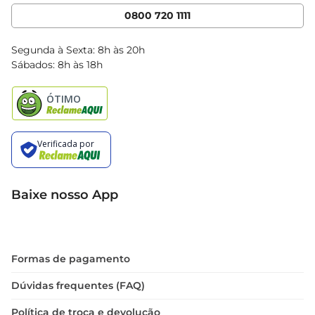
Cencosud Media
App Bretas
0800 720 1111
Clube Bretas
Blog Bretas
Segunda à Sexta: 8h às 20h
Black Friday
Sábados: 8h às 18h
Natal
Baixe nosso App
Formas de pagamento
Dúvidas frequentes (FAQ)
Política de troca e devolução