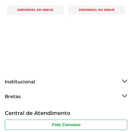
DISPONÍVEL EM BREVE
DISPONÍVEL EM BREVE
Institucional
Sobre o Bretas
Bretas
Grupo Cencosud
Trabalhe conosco
Cartão Bretas
Central de Atendimento
Sobre privacidade
Produtos Bretas
Portal do fornecedor
Código de ética
Fale Conosco
Nossas Lojas
Serviços