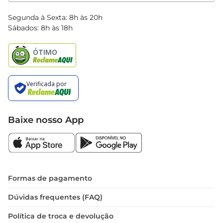
Clube Bretas
Blog Bretas
Segunda à Sexta: 8h às 20h
Black Friday
Sábados: 8h às 18h
Natal
Baixe nosso App
Formas de pagamento
Dúvidas frequentes (FAQ)
Política de troca e devolução