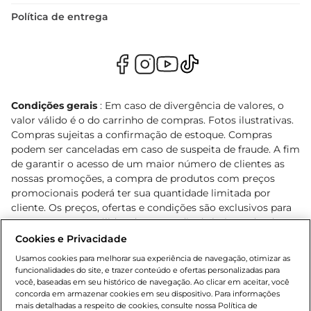
Política de entrega
Condições gerais
: Em caso de divergência de valores, o
valor válido é o do carrinho de compras. Fotos ilustrativas.
Compras sujeitas a confirmação de estoque. Compras
podem ser canceladas em caso de suspeita de fraude. A fim
de garantir o acesso de um maior número de clientes as
nossas promoções, a compra de produtos com preços
promocionais poderá ter sua quantidade limitada por
cliente. Os preços, ofertas e condições são exclusivos para
o e-commerce e válidos durante o dia de hoje, podendo
sofrer alterações sem prévia notificação. Proibida a venda
Cookies e Privacidade
de bebidas alcoólicas para menores de 18 anos, conforme
Usamos cookies para melhorar sua experiência de navegação, otimizar as
Lei n.º 8069/90, art. 81, inciso II (Estatuto da Criança e do
funcionalidades do site, e trazer conteúdo e ofertas personalizadas para
Adolescente). Preços e condições exclusivos para o
você, baseadas em seu histórico de navegação. Ao clicar em aceitar, você
concorda em armazenar cookies em seu dispositivo. Para informações
, podendo sofrer alterações sem aviso
www.bretas.com.br
mais detalhadas a respeito de cookies, consulte nossa Política de
prévio. O valor mínimo para as compras on-line é de R$