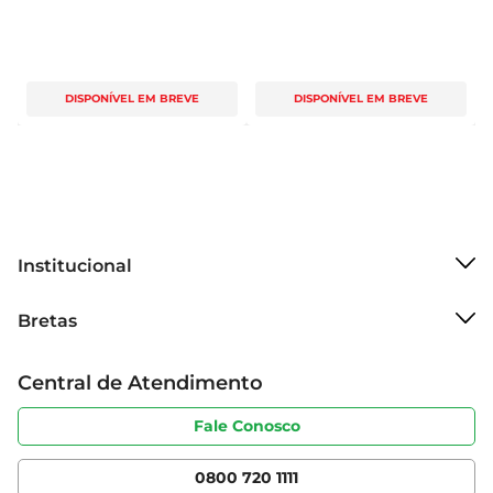
DISPONÍVEL EM BREVE
DISPONÍVEL EM BREVE
Institucional
Sobre o Bretas
Bretas
Grupo Cencosud
Trabalhe conosco
Cartão Bretas
Central de Atendimento
Sobre privacidade
Produtos Bretas
Portal do fornecedor
Código de ética
Fale Conosco
Nossas Lojas
Serviços
Cencosud Media
App Bretas
0800 720 1111