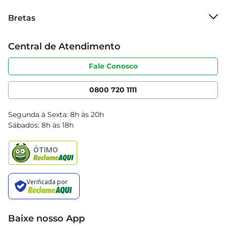
Sobre o Bretas
Bretas
Grupo Cencosud
Trabalhe conosco
Cartão Bretas
Central de Atendimento
Sobre privacidade
Produtos Bretas
Portal do fornecedor
Código de ética
Fale Conosco
Nossas Lojas
Serviços
Cencosud Media
App Bretas
0800 720 1111
Clube Bretas
Blog Bretas
Segunda à Sexta: 8h às 20h
Black Friday
Sábados: 8h às 18h
Natal
Baixe nosso App