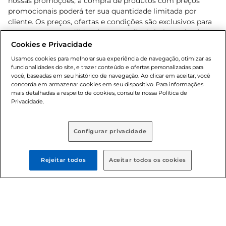
nossas promoções, a compra de produtos com preços
promocionais poderá ter sua quantidade limitada por
cliente. Os preços, ofertas e condições são exclusivos para
o e-commerce e válidos durante o dia de hoje, podendo
sofrer alterações sem prévia notificação. Proibida a venda
Cookies e Privacidade
de bebidas alcoólicas para menores de 18 anos, conforme
Usamos cookies para melhorar sua experiência de navegação, otimizar as
Lei n.º 8069/90, art. 81, inciso II (Estatuto da Criança e do
funcionalidades do site, e trazer conteúdo e ofertas personalizadas para
Adolescente). Preços e condições exclusivos para o
você, baseadas em seu histórico de navegação. Ao clicar em aceitar, você
concorda em armazenar cookies em seu dispositivo. Para informações
, podendo sofrer alterações sem aviso
www.bretas.com.br
mais detalhadas a respeito de cookies, consulte nossa Política de
prévio. O valor mínimo para as compras on-line é de R$
Privacidade.
80,00.
Configurar privacidade
© 2025 Copyright. Todos os direitos
reservados Bretas.
Rejeitar todos
Aceitar todos os cookies
Cencosud Brasil Comercial SA.CNPJ sob n°
39.346.861/0350-38 . Sediada na Av. das Nações Unidas,
12.995, 21º andar, CEP: 04.578-000, Bairro Brooklin Paulista,