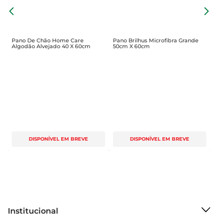
pensada para durar mais em usos repetidos, 
P
mantendo a performance ideal pela maior 
4
quantidade de limpezas, o que beneficia rotinas 
domésticas e cuidados frequentes.
Pano De Chão Home Care
Pano Brilhus Microfibra Grande
Algodão Alvejado 40 X 60cm
50cm X 60cm
DISPONÍVEL EM BREVE
DISPONÍVEL EM BREVE
Institucional