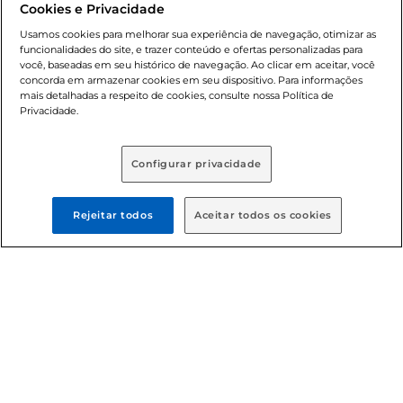
Cookies e Privacidade
nossas promoções, a compra de produtos com preços
promocionais poderá ter sua quantidade limitada por
Usamos cookies para melhorar sua experiência de navegação, otimizar as
cliente. Os preços, ofertas e condições são exclusivos para
funcionalidades do site, e trazer conteúdo e ofertas personalizadas para
você, baseadas em seu histórico de navegação. Ao clicar em aceitar, você
o e-commerce e válidos durante o dia de hoje, podendo
concorda em armazenar cookies em seu dispositivo. Para informações
sofrer alterações sem prévia notificação. Proibida a venda
mais detalhadas a respeito de cookies, consulte nossa Política de
de bebidas alcoólicas para menores de 18 anos, conforme
Privacidade.
Lei n.º 8069/90, art. 81, inciso II (Estatuto da Criança e do
Adolescente). Preços e condições exclusivos para o
, podendo sofrer alterações sem aviso
www.bretas.com.br
Configurar privacidade
prévio. O valor mínimo para as compras on-line é de R$
80,00.
Rejeitar todos
Aceitar todos os cookies
© 2025 Copyright. Todos os direitos
reservados Bretas.
Cencosud Brasil Comercial SA.CNPJ sob n°
39.346.861/0350-38 . Sediada na Av. das Nações Unidas,