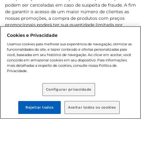
podem ser canceladas em caso de suspeita de fraude. A fim
de garantir o acesso de um maior número de clientes as
nossas promoções, a compra de produtos com preços
promocionais poderá ter sua quantidade limitada por
cliente. Os preços, ofertas e condições são exclusivos para
Cookies e Privacidade
o e-commerce e válidos durante o dia de hoje, podendo
sofrer alterações sem prévia notificação. Proibida a venda
Usamos cookies para melhorar sua experiência de navegação, otimizar as
funcionalidades do site, e trazer conteúdo e ofertas personalizadas para
de bebidas alcoólicas para menores de 18 anos, conforme
você, baseadas em seu histórico de navegação. Ao clicar em aceitar, você
Lei n.º 8069/90, art. 81, inciso II (Estatuto da Criança e do
concorda em armazenar cookies em seu dispositivo. Para informações
Adolescente). Preços e condições exclusivos para o
mais detalhadas a respeito de cookies, consulte nossa Política de
, podendo sofrer alterações sem aviso
Privacidade.
www.bretas.com.br
prévio. O valor mínimo para as compras on-line é de R$
80,00.
Configurar privacidade
© 2025 Copyright. Todos os direitos
reservados Bretas.
Rejeitar todos
Aceitar todos os cookies
Cencosud Brasil Comercial SA.CNPJ sob n°
39.346.861/0350-38 . Sediada na Av. das Nações Unidas,