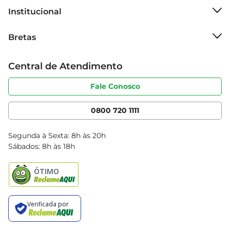
Institucional
Sobre o Bretas
Bretas
Grupo Cencosud
Trabalhe conosco
Cartão Bretas
Central de Atendimento
Sobre privacidade
Produtos Bretas
Portal do fornecedor
Código de ética
Fale Conosco
Nossas Lojas
Serviços
Cencosud Media
App Bretas
0800 720 1111
Clube Bretas
Blog Bretas
Segunda à Sexta: 8h às 20h
Black Friday
Sábados: 8h às 18h
Natal