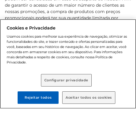
de garantir o acesso de um maior número de clientes as
nossas promoções, a compra de produtos com preços
promocionais poderá ter sua quantidade limitada por
cliente. Os preços, ofertas e condições são exclusivos para
Cookies e Privacidade
o e-commerce e válidos durante o dia de hoje, podendo
sofrer alterações sem prévia notificação. Proibida a venda
Usamos cookies para melhorar sua experiência de navegação, otimizar as
funcionalidades do site, e trazer conteúdo e ofertas personalizadas para
de bebidas alcoólicas para menores de 18 anos, conforme
você, baseadas em seu histórico de navegação. Ao clicar em aceitar, você
Lei n.º 8069/90, art. 81, inciso II (Estatuto da Criança e do
concorda em armazenar cookies em seu dispositivo. Para informações
Adolescente). Preços e condições exclusivos para o
mais detalhadas a respeito de cookies, consulte nossa Política de
, podendo sofrer alterações sem aviso
Privacidade.
www.bretas.com.br
prévio. O valor mínimo para as compras on-line é de R$
80,00.
Configurar privacidade
© 2025 Copyright. Todos os direitos
reservados Bretas.
Rejeitar todos
Aceitar todos os cookies
Cencosud Brasil Comercial SA.CNPJ sob n°
39.346.861/0350-38 . Sediada na Av. das Nações Unidas,
12.995, 21º andar, CEP: 04.578-000, Bairro Brooklin Paulista,