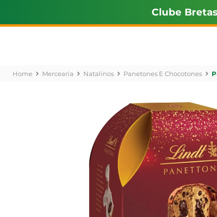
Clube Breta
Mercearia
Natalinos
Panetones E Chocotones
P