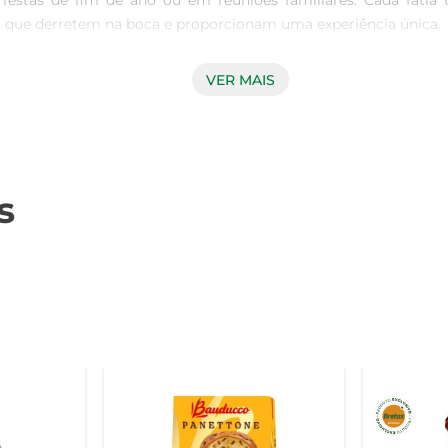
festas de fim de ano ou em reuniões familiares. Cada fatia 
, que derretem na boca e proporcionam uma experiência única.

VER MAIS
indt é sinônimo de qualidade. A receita tradicional é cuidados
otas de chocolate ao leite, de alta qualidade, são o toque e
mantes de chocolate quanto aqueles que buscam um panettone cl
s
s ocasiões. Pode ser apreciado puro, acompanhado de um café o
em indispensável na sua mesa, trazendo um novo ar às celebraçõ
 recomenda-se armazená-lo em local fresco e seco, longe da lu
 Experimente também aquecê-lo levemente no forno para realçar