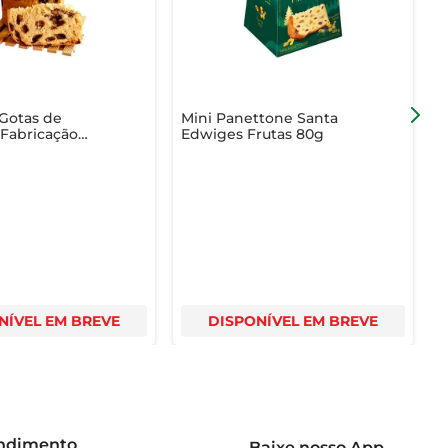
Gotas de
Mini Panettone Santa
P
 Fabricação
Edwiges Frutas 80g
F
aco 400g
NÍVEL EM BREVE
DISPONÍVEL EM BREVE
endimento
Baixe nosso App