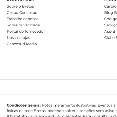
Sobre o Bretas
Cartão
Grupo Cencosud
Blog B
Trabalhe conosco
Código
Sobre privacidade
Serviç
Portal do fornecedor
App Br
Nossas Lojas
Clube 
Cencosud Media
Condições gerais
: Fotos meramente ilustrativas. Eventuais p
físicas da rede Bretas, podendo sofrer alterações sem aviso p
II (Estatuto da Criança e do Adolescente). Para consultar a d