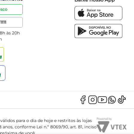
osco
1111
 8h às 20h
h
álidos para o dia de hoje e restritos às lojas
anos, conforme Lei n.º 8069/90, art. 81, inciso
s próxima de você.