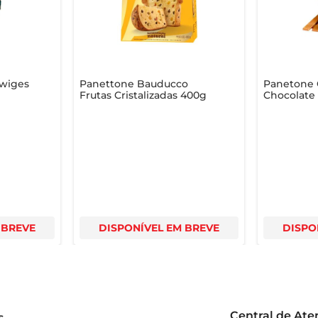
dwiges
Panettone Bauducco
Panetone 
Frutas Cristalizadas 400g
Chocolate
Própria S
 BREVE
DISPONÍVEL EM BREVE
DISPO
Central de At
s