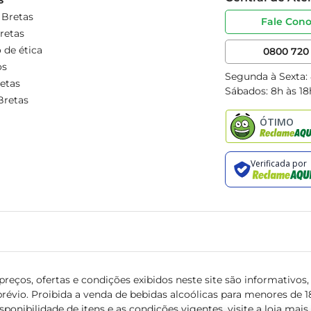
 Bretas
Fale Con
retas
 de ética
0800 720 
os
Segunda à Sexta:
etas
Sábados: 8h às 18
Bretas
reços, ofertas e condições exibidos neste site são informativos, v
révio. Proibida a venda de bebidas alcoólicas para menores de 18 
isponibilidade de itens e as condições vigentes, visite a loja mai