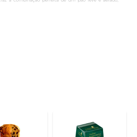
traz a combinação perfeita de um pão leve e aerado, 
amente elaborada, garantindo que cada detalhe, desde o 
special que transforma cada pedaço em um momento de 
ássico.

u chá, ou ainda utilizado em receitas criativas, como 
es e momentos de confraternização.

z direta. Após aberto, é ideal consumi-lo em até uma 
 ainda mais o sabor do chocolate.