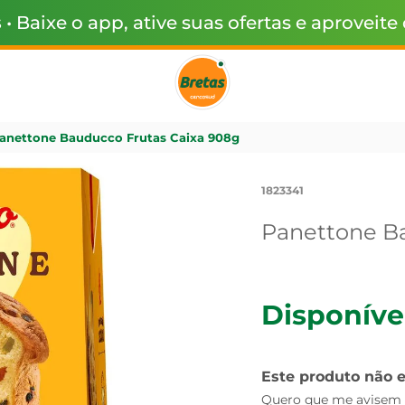
s
• Baixe o app, ative suas ofertas e aproveite
anettone Bauducco Frutas Caixa 908g
1823341
Panettone Ba
Disponíve
Este produto não 
Quero que me avisem q