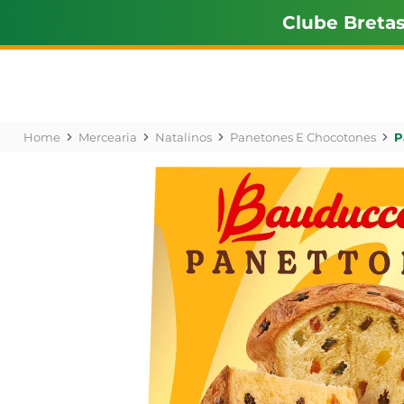
Clube Breta
Mercearia
Natalinos
Panetones E Chocotones
P