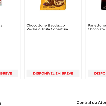
s
ta
Chocottone Bauducco
Panettone
Recheio Trufa Cobertura
Chocolate 
ty 80g
Chocolate Caixa 450g
Chocolate
 BREVE
DISPONÍVEL EM BREVE
DISPO
Central de At
s