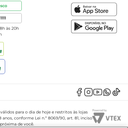
osco
1111
 8h às 20h
h
álidos para o dia de hoje e restritos às lojas
anos, conforme Lei n.º 8069/90, art. 81, inciso
s próxima de você.