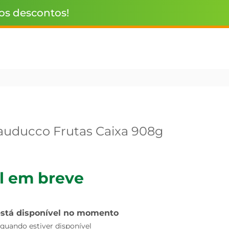
 os descontos!
uducco Frutas Caixa 908g
l em breve
está disponível no momento
uando estiver disponível