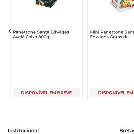
- Ideal para: Festas de fim de ano, celebrações, presente
Panettone Santa Edwiges
Mini Panettone San
Avelã Caixa 800g
Edwiges Gotas de
Chocolate Hello Kit
DISPONÍVEL EM BREVE
DISPONÍVEL EM
Institucional
Breta