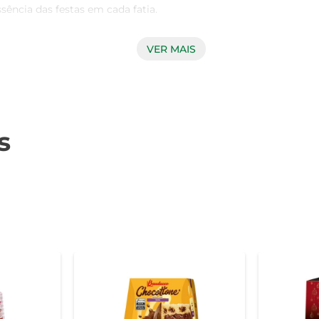
sência das festas em cada fatia.

VER MAIS
e escolhidos, garantindo um sabor autêntico e uma textura maci
om a massa aerada e fofinha. Cada fatia é uma explosão de sab
s
diversas maneiras. Seja puro, acompanhado de uma xícara de
de permite que ele se encaixe em diferentes ocasiões, desde um
ttone Bauducco Frutas também é uma excelente opção de prese
sentear com este panettone, você compartilha não apenas um pro