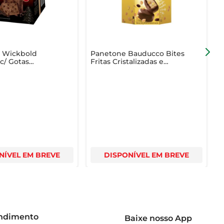
 Wickbold
Panetone Bauducco Bites
P
c/ Gotas
Fritas Cristalizadas e
 400g
Passas 107g
NÍVEL EM BREVE
DISPONÍVEL EM BREVE
endimento
Baixe nosso App