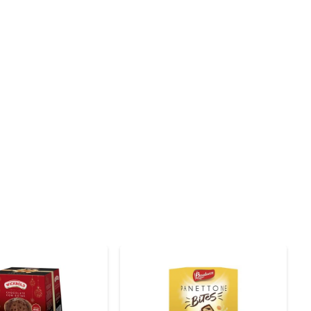
a. As frutas cristalizadas e as uvas-passas adicionam 
ores que remete às tradições natalinas, tornando-o um 
 café ou chá, ou até mesmo como base para receitas 
 café da manhã especial até uma sobremesa sofisticada 
nte. Embalado com carinho, ele se torna um gesto de 
duto, mas uma experiência de sabor e celebração.
