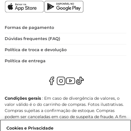
Formas de pagamento
Dúvidas frequentes (FAQ)
Política de troca e devolução
Política de entrega
Condições gerais
: Em caso de divergência de valores, o
valor válido é o do carrinho de compras. Fotos ilustrativas.
Compras sujeitas a confirmação de estoque. Compras
podem ser canceladas em caso de suspeita de fraude. A fim
de garantir o acesso de um maior número de clientes as
Cookies e Privacidade
nossas promoções, a compra de produtos com preços