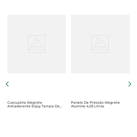
F
A
Cuscuzeira Alegrete
Panela De Pressão Alegrete
Antiaderente Enjoy Tampa De
Alumine 4,05 Litros
Vidro 10cm