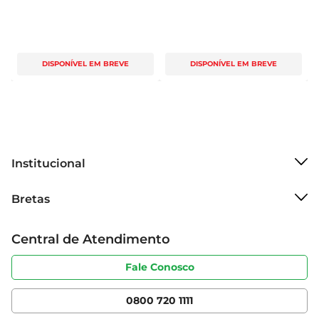
DISPONÍVEL EM BREVE
DISPONÍVEL EM BREVE
Institucional
Sobre o Bretas
Bretas
Grupo Cencosud
Trabalhe conosco
Cartão Bretas
Central de Atendimento
Sobre privacidade
Produtos Bretas
Portal do fornecedor
Código de ética
Fale Conosco
Nossas Lojas
Serviços
Cencosud Media
App Bretas
0800 720 1111
Clube Bretas