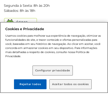
Blog Bretas
Segunda à Sexta: 8h às 20h
Black Friday
Sábados: 8h às 18h
Natal
Cookies e Privacidade
Usamos cookies para melhorar sua experiência de navegação, otimizar as
funcionalidades do site, e trazer conteúdo e ofertas personalizadas para
você, baseadas em seu histórico de navegação. Ao clicar em aceitar, você
concorda em armazenar cookies em seu dispositivo. Para informações
mais detalhadas a respeito de cookies, consulte nossa Política de
Baixe nosso App
Privacidade.
Configurar privacidade
Formas de pagamento
Rejeitar todos
Aceitar todos os cookies
Dúvidas frequentes (FAQ)
Política de troca e devolução