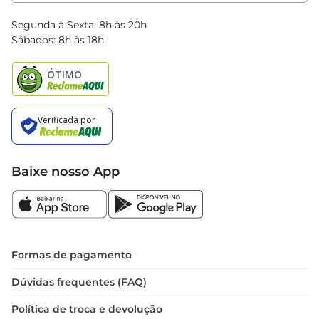
Clube Bretas
Blog Bretas
Segunda à Sexta: 8h às 20h
Black Friday
Sábados: 8h às 18h
Natal
Baixe nosso App
Formas de pagamento
Dúvidas frequentes (FAQ)
Política de troca e devolução