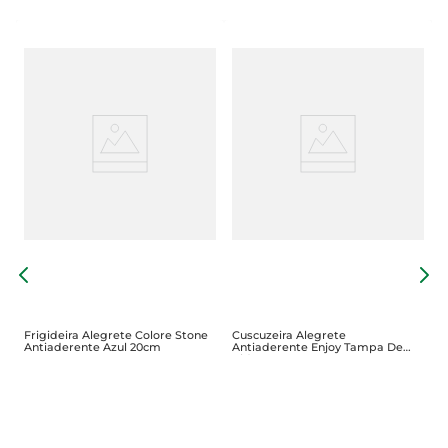
F
C
Frigideira Alegrete Colore Stone
Cuscuzeira Alegrete
Antiaderente Azul 20cm
Antiaderente Enjoy Tampa De
Vidro 10cm