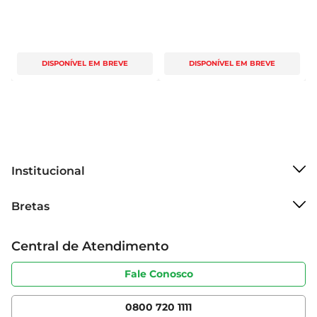
DISPONÍVEL EM BREVE
DISPONÍVEL EM BREVE
Institucional
Sobre o Bretas
Bretas
Grupo Cencosud
Trabalhe conosco
Cartão Bretas
Central de Atendimento
Sobre privacidade
Produtos Bretas
Portal do fornecedor
Código de ética
Fale Conosco
Nossas Lojas
Serviços
Cencosud Media
App Bretas
0800 720 1111