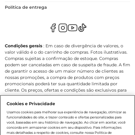
Política de entrega
Condições gerais
: Em caso de divergência de valores, o
valor válido é o do carrinho de compras. Fotos ilustrativas.
Compras sujeitas a confirmação de estoque. Compras
podem ser canceladas em caso de suspeita de fraude. A fim
de garantir o acesso de um maior número de clientes as
nossas promoções, a compra de produtos com preços
promocionais poderá ter sua quantidade limitada por
cliente. Os preços, ofertas e condições são exclusivos para
o e-commerce e válidos durante o dia de hoje, podendo
sofrer alterações sem prévia notificação. Proibida a venda
Cookies e Privacidade
de bebidas alcoólicas para menores de 18 anos, conforme
Usamos cookies para melhorar sua experiência de navegação, otimizar as
Lei n.º 8069/90, art. 81, inciso II (Estatuto da Criança e do
funcionalidades do site, e trazer conteúdo e ofertas personalizadas para
Adolescente). Preços e condições exclusivos para o
você, baseadas em seu histórico de navegação. Ao clicar em aceitar, você
concorda em armazenar cookies em seu dispositivo. Para informações
, podendo sofrer alterações sem aviso
www.bretas.com.br
mais detalhadas a respeito de cookies, consulte nossa Política de
prévio. O valor mínimo para as compras on-line é de R$