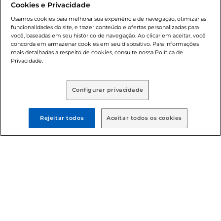
Cookies e Privacidade
nossas promoções, a compra de produtos com preços
promocionais poderá ter sua quantidade limitada por
Usamos cookies para melhorar sua experiência de navegação, otimizar as
cliente. Os preços, ofertas e condições são exclusivos para
funcionalidades do site, e trazer conteúdo e ofertas personalizadas para
você, baseadas em seu histórico de navegação. Ao clicar em aceitar, você
o e-commerce e válidos durante o dia de hoje, podendo
concorda em armazenar cookies em seu dispositivo. Para informações
sofrer alterações sem prévia notificação. Proibida a venda
mais detalhadas a respeito de cookies, consulte nossa Política de
de bebidas alcoólicas para menores de 18 anos, conforme
Privacidade.
Lei n.º 8069/90, art. 81, inciso II (Estatuto da Criança e do
Adolescente). Preços e condições exclusivos para o
, podendo sofrer alterações sem aviso
www.bretas.com.br
Configurar privacidade
prévio. O valor mínimo para as compras on-line é de R$
80,00.
Rejeitar todos
Aceitar todos os cookies
© 2025 Copyright. Todos os direitos
reservados Bretas.
Cencosud Brasil Comercial SA.CNPJ sob n°
39.346.861/0350-38 . Sediada na Av. das Nações Unidas,