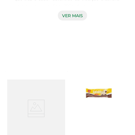
para a sua mesa. Com 180g de puro prazer, essa 
pamonha é feita com ingredientes selecionados 
VER MAIS
que garantem uma experiência gustativa única. 
Ideal para quem aprecia doces que remetem às 
raízes da nossa cultura, ela é perfeita para ser 
saboreada em qualquer momento do dia.

Sabor e Textura Irresistíveis  

Cada pedaço da Pamonha Divina é macio e 
cremoso, proporcionando uma textura que 
derrete na boca. O equilíbrio entre o doce e o 
sabor do milho é cuidadosamente elaborado, 
resultando em uma combinação que encanta os 
paladares mais exigentes. Seja como sobremesa 
ou lanche, essa pamonha é uma escolha que traz 
satisfação a cada garfada.

Versatilidade no Consumo  
