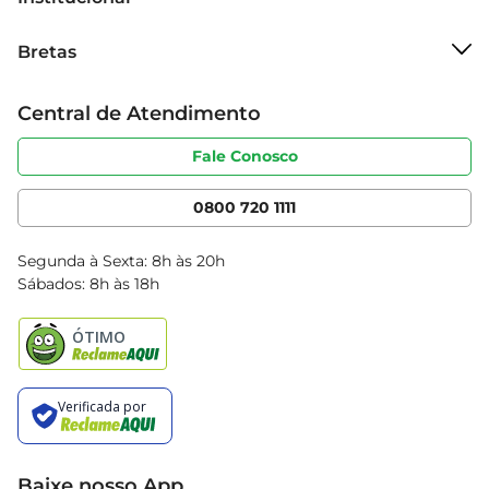
Sobre o Bretas
Bretas
Grupo Cencosud
Trabalhe conosco
Cartão Bretas
Central de Atendimento
Sobre privacidade
Produtos Bretas
Portal do fornecedor
Código de ética
Fale Conosco
Nossas Lojas
Serviços
Cencosud Media
App Bretas
0800 720 1111
Clube Bretas
Blog Bretas
Segunda à Sexta: 8h às 20h
Black Friday
Sábados: 8h às 18h
Natal
Baixe nosso App