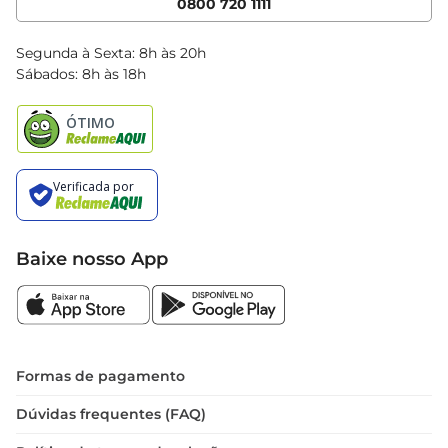
0800 720 1111
Clube Bretas
Blog Bretas
Segunda à Sexta: 8h às 20h
Black Friday
Sábados: 8h às 18h
Natal
Baixe nosso App
Formas de pagamento
Dúvidas frequentes (FAQ)