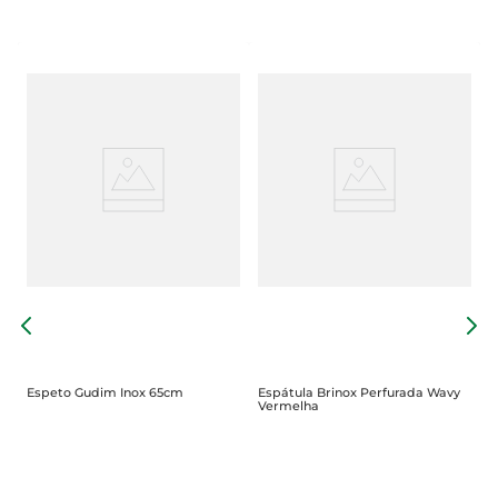
R
B
Espeto Gudim Inox 65cm
Espátula Brinox Perfurada Wavy
Vermelha