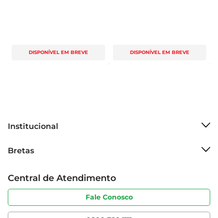
DISPONÍVEL EM BREVE
DISPONÍVEL EM BREVE
Institucional
Sobre o Bretas
Bretas
Grupo Cencosud
Trabalhe conosco
Cartão Bretas
Central de Atendimento
Sobre privacidade
Produtos Bretas
Portal do fornecedor
Código de ética
Fale Conosco
Nossas Lojas
Serviços
Cencosud Media
App Bretas