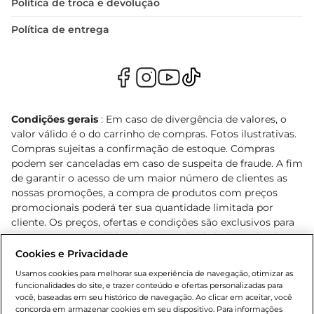
Política de troca e devolução
Política de entrega
Condições gerais
: Em caso de divergência de valores, o
valor válido é o do carrinho de compras. Fotos ilustrativas.
Compras sujeitas a confirmação de estoque. Compras
podem ser canceladas em caso de suspeita de fraude. A fim
de garantir o acesso de um maior número de clientes as
nossas promoções, a compra de produtos com preços
promocionais poderá ter sua quantidade limitada por
cliente. Os preços, ofertas e condições são exclusivos para
o e-commerce e válidos durante o dia de hoje, podendo
sofrer alterações sem prévia notificação. Proibida a venda
Cookies e Privacidade
de bebidas alcoólicas para menores de 18 anos, conforme
Usamos cookies para melhorar sua experiência de navegação, otimizar as
Lei n.º 8069/90, art. 81, inciso II (Estatuto da Criança e do
funcionalidades do site, e trazer conteúdo e ofertas personalizadas para
Adolescente). Preços e condições exclusivos para o
você, baseadas em seu histórico de navegação. Ao clicar em aceitar, você
concorda em armazenar cookies em seu dispositivo. Para informações
, podendo sofrer alterações sem aviso
www.bretas.com.br