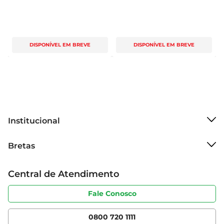
DISPONÍVEL EM BREVE
DISPONÍVEL EM BREVE
Institucional
Sobre o Bretas
Bretas
Grupo Cencosud
Trabalhe conosco
Cartão Bretas
Central de Atendimento
Sobre privacidade
Produtos Bretas
Portal do fornecedor
Código de ética
Fale Conosco
Nossas Lojas
Serviços
Cencosud Media
App Bretas
0800 720 1111