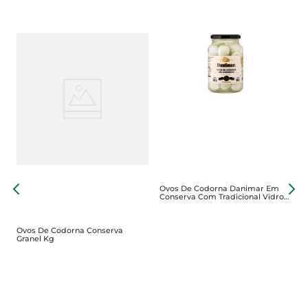
Ovos De Codorna Danimar Em
O
Conserva Com Tradicional Vidro
G
300g
Ovos De Codorna Conserva
Granel Kg