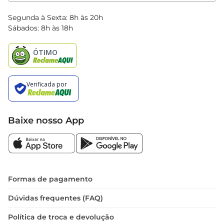
Clube Bretas
Blog Bretas
Segunda à Sexta: 8h às 20h
Black Friday
Sábados: 8h às 18h
Natal
Baixe nosso App
Formas de pagamento
Dúvidas frequentes (FAQ)
Política de troca e devolução