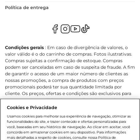
Política de entrega
Condições gerais
: Em caso de divergência de valores, o
valor válido é o do carrinho de compras. Fotos ilustrativas.
Compras sujeitas a confirmação de estoque. Compras
podem ser canceladas em caso de suspeita de fraude. A fim
de garantir o acesso de um maior número de clientes as
nossas promoções, a compra de produtos com preços
promocionais poderá ter sua quantidade limitada por
cliente. Os preços, ofertas e condições são exclusivos para
o e-commerce e válidos durante o dia de hoje, podendo
sofrer alterações sem prévia notificação. Proibida a venda
Cookies e Privacidade
de bebidas alcoólicas para menores de 18 anos, conforme
Usamos cookies para melhorar sua experiência de navegação, otimizar as
Lei n.º 8069/90, art. 81, inciso II (Estatuto da Criança e do
funcionalidades do site, e trazer conteúdo e ofertas personalizadas para
Adolescente). Preços e condições exclusivos para o
você, baseadas em seu histórico de navegação. Ao clicar em aceitar, você
concorda em armazenar cookies em seu dispositivo. Para informações
, podendo sofrer alterações sem aviso
www.bretas.com.br
mais detalhadas a respeito de cookies, consulte nossa Política de
prévio. O valor mínimo para as compras on-line é de R$