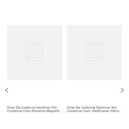
d
O
U
Ovos De Codorna Danimar Em
Ovos De Codorna Danimar Em
Conserva Com Pimenta Biquinho
Conserva Com Tradicional Vidro
Vidro 300g
300g