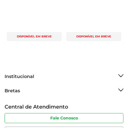
DISPONÍVEL EM BREVE
DISPONÍVEL EM BREVE
Institucional
Sobre o Bretas
Bretas
Grupo Cencosud
Trabalhe conosco
Cartão Bretas
Central de Atendimento
Sobre privacidade
Produtos Bretas
Portal do fornecedor
Código de ética
Fale Conosco
Nossas Lojas
Serviços