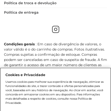
Política de troca e devolução
Política de entrega
Condições gerais
: Em caso de divergência de valores, o
valor válido é o do carrinho de compras. Fotos ilustrativas.
Compras sujeitas a confirmação de estoque. Compras
podem ser canceladas em caso de suspeita de fraude. A fim
de garantir o acesso de um maior número de clientes as
nossas promoções, a compra de produtos com preços
Cookies e Privacidade
promocionais poderá ter sua quantidade limitada por
cliente. Os preços, ofertas e condições são exclusivos para
Usamos cookies para melhorar sua experiência de navegação, otimizar as
o e-commerce e válidos durante o dia de hoje, podendo
funcionalidades do site, e trazer conteúdo e ofertas personalizadas para
você, baseadas em seu histórico de navegação. Ao clicar em aceitar, você
sofrer alterações sem prévia notificação. Proibida a venda
concorda em armazenar cookies em seu dispositivo. Para informações
de bebidas alcoólicas para menores de 18 anos, conforme
mais detalhadas a respeito de cookies, consulte nossa Política de
Lei n.º 8069/90, art. 81, inciso II (Estatuto da Criança e do
Privacidade.
Adolescente). Preços e condições exclusivos para o