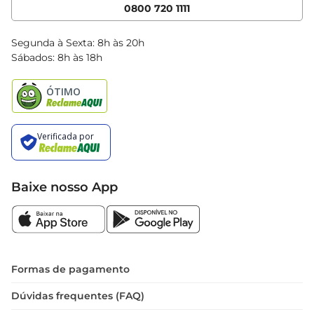
Cencosud Media
App Bretas
0800 720 1111
Clube Bretas
Blog Bretas
Segunda à Sexta: 8h às 20h
Black Friday
Sábados: 8h às 18h
Natal
Baixe nosso App
Formas de pagamento
Dúvidas frequentes (FAQ)