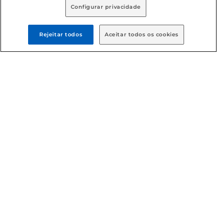
Configurar privacidade
Rejeitar todos
Aceitar todos os cookies
Formas de pagamento
Dúvidas frequentes (FAQ)
Política de troca e devolução
Política de entrega
Condições gerais
: Em caso de divergência de valores, o
valor válido é o do carrinho de compras. Fotos ilustrativas.
Compras sujeitas a confirmação de estoque. Compras
podem ser canceladas em caso de suspeita de fraude. A fim
de garantir o acesso de um maior número de clientes as
nossas promoções, a compra de produtos com preços