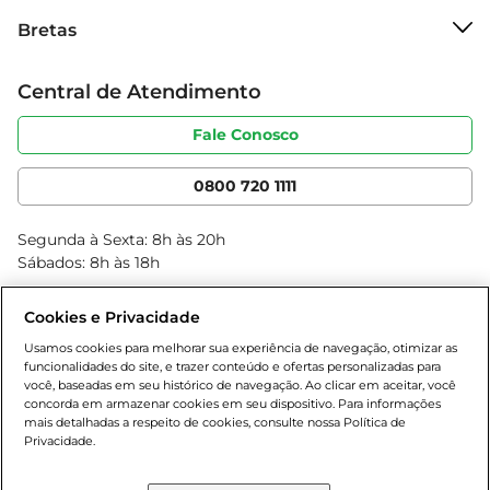
Sobre o Bretas
Bretas
Grupo Cencosud
Armazenamento e conservação  

Trabalhe conosco
Para garantir a frescura e qualidade dos ovos, 
Cartão Bretas
Central de Atendimento
Sobre privacidade
recomenda-se armazená-los na geladeira, 
Produtos Bretas
Portal do fornecedor
preferencialmente na parte interna, onde a 
Código de ética
Fale Conosco
Nossas Lojas
temperatura é mais estável. Evite deixá-los na 
Serviços
Cencosud Media
porta da geladeira, pois a temperatura pode 
App Bretas
0800 720 1111
variar com a abertura e fechamento. Os ovos 
Clube Bretas
devem ser consumidos dentro do prazo de 
Blog Bretas
Segunda à Sexta: 8h às 20h
validade indicado na embalagem para garantir a 
Black Friday
Sábados: 8h às 18h
melhor experiência de sabor e segurança 
Natal
alimentar.
Cookies e Privacidade
Usamos cookies para melhorar sua experiência de navegação, otimizar as
funcionalidades do site, e trazer conteúdo e ofertas personalizadas para
você, baseadas em seu histórico de navegação. Ao clicar em aceitar, você
concorda em armazenar cookies em seu dispositivo. Para informações
mais detalhadas a respeito de cookies, consulte nossa Política de
Privacidade.
Baixe nosso App