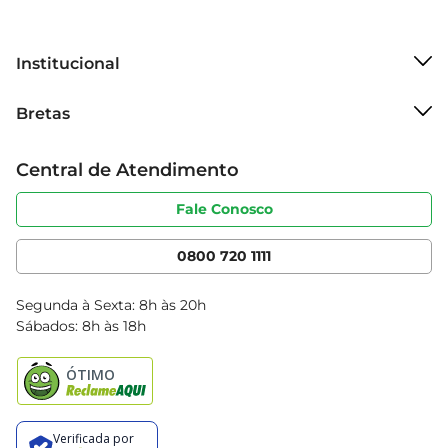
Institucional
Sobre o Bretas
Bretas
Grupo Cencosud
Trabalhe conosco
Cartão Bretas
Central de Atendimento
Sobre privacidade
Produtos Bretas
Portal do fornecedor
Código de ética
Fale Conosco
Nossas Lojas
Serviços
Cencosud Media
App Bretas
0800 720 1111
Clube Bretas
Blog Bretas
Segunda à Sexta: 8h às 20h
Black Friday
Sábados: 8h às 18h
Natal