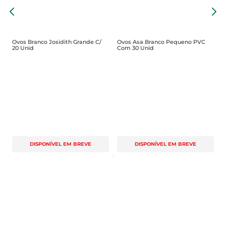
a sua saúde e bem-estar. Seja em cozidos, 
m
O
queijadas, tortas ou até mesmo em receitas de 
2
batatas, esses ovos são uma opção versátil e 
deliciosa para incluir em sua alimentação.
Ovos Branco Josidith Grande C/
Ovos Asa Branco Pequeno PVC
20 Unid
Com 30 Unid
DISPONÍVEL EM BREVE
DISPONÍVEL EM BREVE