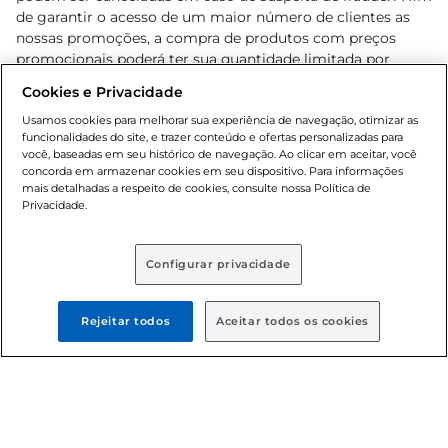
de garantir o acesso de um maior número de clientes as
nossas promoções, a compra de produtos com preços
promocionais poderá ter sua quantidade limitada por
cliente. Os preços, ofertas e condições são exclusivos para
Cookies e Privacidade
o e-commerce e válidos durante o dia de hoje, podendo
sofrer alterações sem prévia notificação. Proibida a venda
Usamos cookies para melhorar sua experiência de navegação, otimizar as
funcionalidades do site, e trazer conteúdo e ofertas personalizadas para
de bebidas alcoólicas para menores de 18 anos, conforme
você, baseadas em seu histórico de navegação. Ao clicar em aceitar, você
Lei n.º 8069/90, art. 81, inciso II (Estatuto da Criança e do
concorda em armazenar cookies em seu dispositivo. Para informações
Adolescente). Preços e condições exclusivos para o
mais detalhadas a respeito de cookies, consulte nossa Política de
, podendo sofrer alterações sem aviso
Privacidade.
www.bretas.com.br
prévio. O valor mínimo para as compras on-line é de R$
80,00.
Configurar privacidade
© 2025 Copyright. Todos os direitos
reservados Bretas.
Rejeitar todos
Aceitar todos os cookies
Cencosud Brasil Comercial SA.CNPJ sob n°
39.346.861/0350-38 . Sediada na Av. das Nações Unidas,
12.995, 21º andar, CEP: 04.578-000, Bairro Brooklin Paulista,