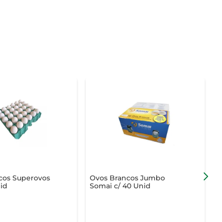
cos Superovos
Ovos Brancos Jumbo
O
id
Somai c/ 40 Unid
G