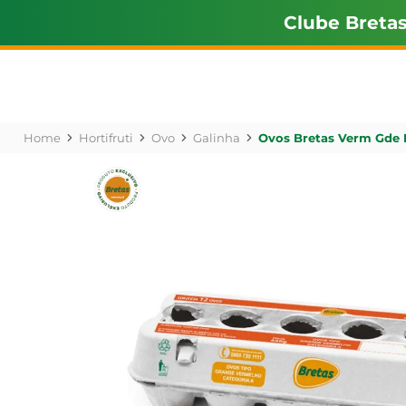
Clube Breta
Hortifruti
Ovo
Galinha
Ovos Bretas Verm Gde P