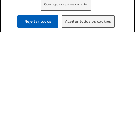
Configurar privacidade
Rejeitar todos
Aceitar todos os cookies
Formas de pagamento
Dúvidas frequentes (FAQ)
Política de troca e devolução
Política de entrega
Condições gerais
: Em caso de divergência de valores, o
valor válido é o do carrinho de compras. Fotos ilustrativas.
Compras sujeitas a confirmação de estoque. Compras
podem ser canceladas em caso de suspeita de fraude. A fim
de garantir o acesso de um maior número de clientes as
nossas promoções, a compra de produtos com preços