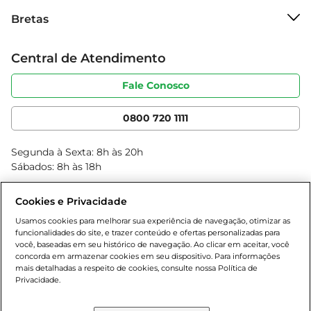
Sobre o Bretas
Para garantir a melhor experiência ao utilizar os 
Bretas
Grupo Cencosud
ovos ASA BCO EXTRA, recomenda-se armazená-
Trabalhe conosco
los em local fresco e seco, preferencialmente na 
Cartão Bretas
Central de Atendimento
Sobre privacidade
parte interna da geladeira. Isso ajuda a manter a 
Produtos Bretas
Portal do fornecedor
frescura e a qualidade do produto por mais 
Código de ética
Fale Conosco
Nossas Lojas
tempo. Além disso, sempre verifique a data de 
Serviços
Cencosud Media
validade antes do uso e evite consumir ovos com 
App Bretas
0800 720 1111
cascas quebradas ou sujas.
Clube Bretas
Blog Bretas
Segunda à Sexta: 8h às 20h
Black Friday
Sábados: 8h às 18h
Natal
Cookies e Privacidade
Usamos cookies para melhorar sua experiência de navegação, otimizar as
funcionalidades do site, e trazer conteúdo e ofertas personalizadas para
você, baseadas em seu histórico de navegação. Ao clicar em aceitar, você
concorda em armazenar cookies em seu dispositivo. Para informações
mais detalhadas a respeito de cookies, consulte nossa Política de
Privacidade.
Baixe nosso App