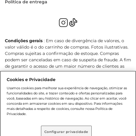
Política de entrega
Condições gerais
: Em caso de divergência de valores, o
valor válido é o do carrinho de compras. Fotos ilustrativas.
Compras sujeitas a confirmação de estoque. Compras
podem ser canceladas em caso de suspeita de fraude. A fim
de garantir o acesso de um maior número de clientes as
nossas promoções, a compra de produtos com preços
promocionais poderá ter sua quantidade limitada por
Cookies e Privacidade
cliente. Os preços, ofertas e condições são exclusivos para
Usamos cookies para melhorar sua experiência de navegação, otimizar as
o e-commerce e válidos durante o dia de hoje, podendo
funcionalidades do site, e trazer conteúdo e ofertas personalizadas para
sofrer alterações sem prévia notificação. Proibida a venda
você, baseadas em seu histórico de navegação. Ao clicar em aceitar, você
concorda em armazenar cookies em seu dispositivo. Para informações
de bebidas alcoólicas para menores de 18 anos, conforme
mais detalhadas a respeito de cookies, consulte nossa Política de
Lei n.º 8069/90, art. 81, inciso II (Estatuto da Criança e do
Privacidade.
Adolescente). Preços e condições exclusivos para o
, podendo sofrer alterações sem aviso
www.bretas.com.br
prévio. O valor mínimo para as compras on-line é de R$
Configurar privacidade