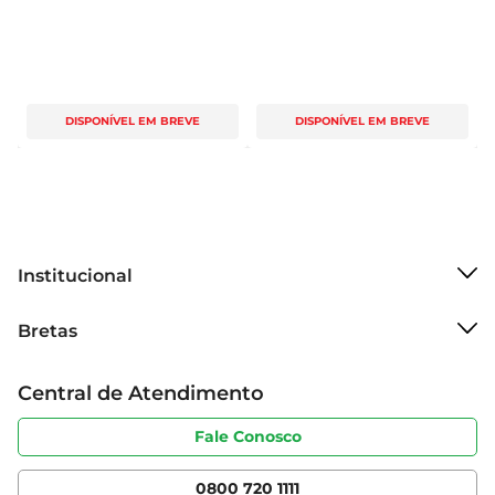
DISPONÍVEL EM BREVE
DISPONÍVEL EM BREVE
Institucional
Sobre o Bretas
Bretas
Grupo Cencosud
Trabalhe conosco
Cartão Bretas
Central de Atendimento
Sobre privacidade
Produtos Bretas
Portal do fornecedor
Código de ética
Fale Conosco
Nossas Lojas
Serviços
Cencosud Media
App Bretas
0800 720 1111