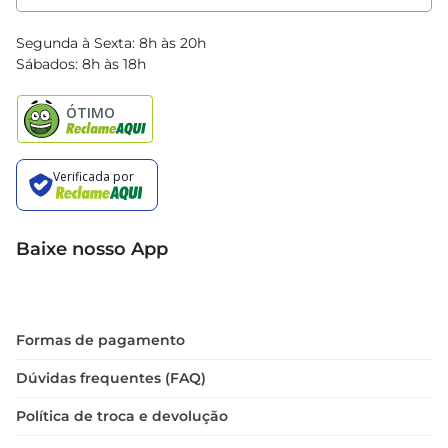
Clube Bretas
Blog Bretas
Segunda à Sexta: 8h às 20h
Black Friday
Sábados: 8h às 18h
Natal
Baixe nosso App
Formas de pagamento
Dúvidas frequentes (FAQ)
Política de troca e devolução