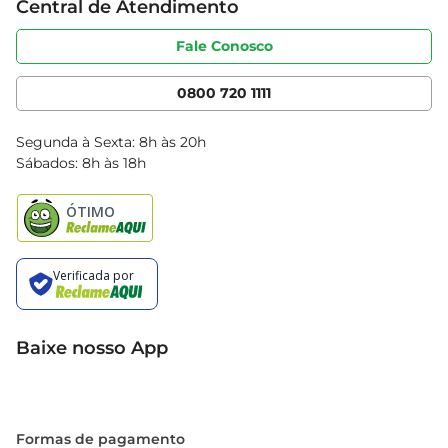
Central de Atendimento
Sobre privacidade
Produtos Bretas
Portal do fornecedor
Código de ética
Fale Conosco
Nossas Lojas
Serviços
Cencosud Media
App Bretas
0800 720 1111
Clube Bretas
Blog Bretas
Segunda à Sexta: 8h às 20h
Black Friday
Sábados: 8h às 18h
Natal
Baixe nosso App
Formas de pagamento