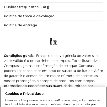
Dúvidas frequentes (FAQ)
Política de troca e devolução
Política de entrega
Condições gerais
: Em caso de divergência de valores, o
valor válido é o do carrinho de compras. Fotos ilustrativas.
Compras sujeitas a confirmação de estoque. Compras
podem ser canceladas em caso de suspeita de fraude. A fim
de garantir o acesso de um maior número de clientes as
nossas promoções, a compra de produtos com preços
promocionais poderá ter sua quantidade limitada por
cliente. Os preços, ofertas e condições são exclusivos para
Cookies e Privacidade
o e-commerce e válidos durante o dia de hoje, podendo
sofrer alterações sem prévia notificação. Proibida a venda
Usamos cookies para melhorar sua experiência de navegação, otimizar as
funcionalidades do site, e trazer conteúdo e ofertas personalizadas para
de bebidas alcoólicas para menores de 18 anos, conforme