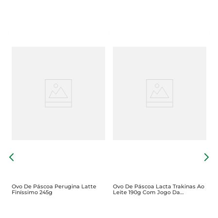
O
F
Ovo De Páscoa Perugina Latte
Ovo De Páscoa Lacta Trakinas Ao
Finíssimo 245g
Leite 190g Com Jogo Da
Memória