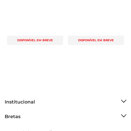
DISPONÍVEL EM BREVE
DISPONÍVEL EM BREVE
Institucional
Sobre o Bretas
Bretas
Grupo Cencosud
Trabalhe conosco
Cartão Bretas