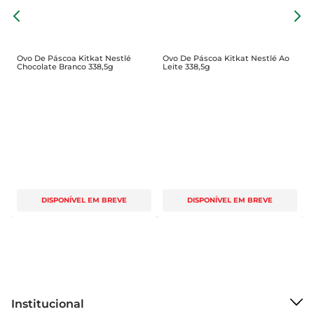
O
Além do sabor, o Ovo de Páscoa Arcor Tortuguita 
C
é perfeito para diversas ocasiões. Uma excelente 
opção para a caça aos ovos, ele pode ser 
Ovo De Páscoa Kitkat Nestlé
Ovo De Páscoa Kitkat Nestlé Ao
Chocolate Branco 338,5g
Leite 338,5g
facilmente escondido e encontrado, 
proporcionando momentos lúdicos e de diversão 
em família. Também é uma alternativa 
encantadora para incluir nas cestas de Páscoa ou 
para dar de presente a amigos, garantindo que 
todos possam desfrutar deste doce.

Celebre a Páscoa com Tortuguita

DISPONÍVEL EM BREVE
DISPONÍVEL EM BREVE
Este ovo é mais do que um simples chocolate; é 
uma forma de celebrar a tradição, o carinho e o 
amor durante a Páscoa. Com sua embalagem 
atrativa e foco na diversão, o Ovo de Páscoa 
Arcor Tortuguita se destaca como uma escolha 
Institucional
que vai muito além do chocolate, criando 