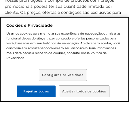
nossas promoções, a compra de produtos com preços
promocionais poderá ter sua quantidade limitada por
cliente. Os preços, ofertas e condições são exclusivos para
o e-commerce e válidos durante o dia de hoje, podendo
sofrer alterações sem prévia notificação. Proibida a venda
Cookies e Privacidade
de bebidas alcoólicas para menores de 18 anos, conforme
Usamos cookies para melhorar sua experiência de navegação, otimizar as
Lei n.º 8069/90, art. 81, inciso II (Estatuto da Criança e do
funcionalidades do site, e trazer conteúdo e ofertas personalizadas para
Adolescente). Preços e condições exclusivos para o
você, baseadas em seu histórico de navegação. Ao clicar em aceitar, você
concorda em armazenar cookies em seu dispositivo. Para informações
, podendo sofrer alterações sem aviso
www.bretas.com.br
mais detalhadas a respeito de cookies, consulte nossa Política de
prévio. O valor mínimo para as compras on-line é de R$
Privacidade.
80,00.
Configurar privacidade
© 2025 Copyright. Todos os direitos
reservados Bretas.
Rejeitar todos
Aceitar todos os cookies
Cencosud Brasil Comercial SA.CNPJ sob n°
39.346.861/0350-38 . Sediada na Av. das Nações Unidas,
12.995, 21º andar, CEP: 04.578-000, Bairro Brooklin Paulista,