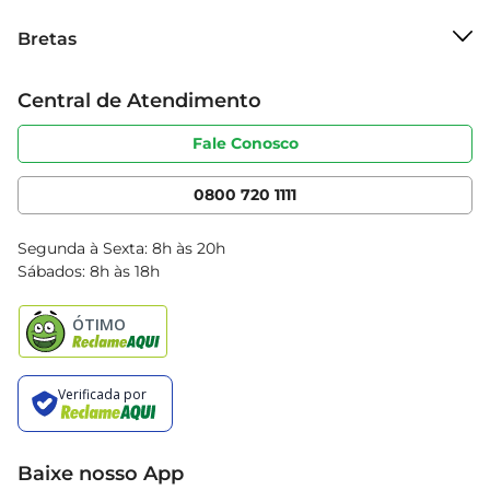
memórias que ficarão para sempre.
Sobre o Bretas
Bretas
Grupo Cencosud
Trabalhe conosco
Cartão Bretas
Central de Atendimento
Sobre privacidade
Produtos Bretas
Portal do fornecedor
Código de ética
Fale Conosco
Nossas Lojas
Serviços
Cencosud Media
App Bretas
0800 720 1111
Clube Bretas
Blog Bretas
Segunda à Sexta: 8h às 20h
Black Friday
Sábados: 8h às 18h
Natal
Baixe nosso App