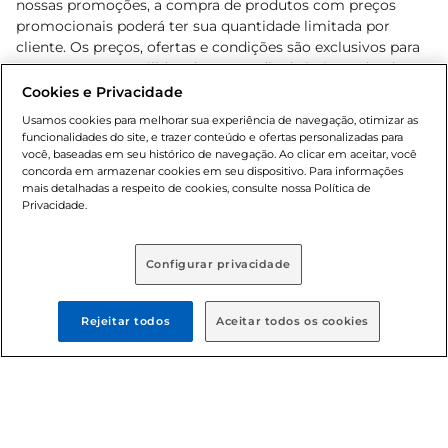
nossas promoções, a compra de produtos com preços
promocionais poderá ter sua quantidade limitada por
cliente. Os preços, ofertas e condições são exclusivos para
o e-commerce e válidos durante o dia de hoje, podendo
sofrer alterações sem prévia notificação. Proibida a venda
Cookies e Privacidade
de bebidas alcoólicas para menores de 18 anos, conforme
Usamos cookies para melhorar sua experiência de navegação, otimizar as
Lei n.º 8069/90, art. 81, inciso II (Estatuto da Criança e do
funcionalidades do site, e trazer conteúdo e ofertas personalizadas para
Adolescente). Preços e condições exclusivos para o
você, baseadas em seu histórico de navegação. Ao clicar em aceitar, você
concorda em armazenar cookies em seu dispositivo. Para informações
, podendo sofrer alterações sem aviso
www.bretas.com.br
mais detalhadas a respeito de cookies, consulte nossa Política de
prévio. O valor mínimo para as compras on-line é de R$
Privacidade.
80,00.
Configurar privacidade
© 2025 Copyright. Todos os direitos
reservados Bretas.
Rejeitar todos
Aceitar todos os cookies
Cencosud Brasil Comercial SA.CNPJ sob n°
39.346.861/0350-38 . Sediada na Av. das Nações Unidas,
12.995, 21º andar, CEP: 04.578-000, Bairro Brooklin Paulista,