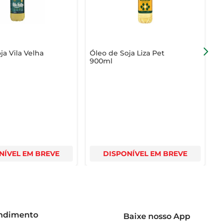
s receitas, mas também contribui para uma alimentação 
ja Vila Velha
Óleo de Soja Liza Pet
Ó
900ml
NÍVEL EM BREVE
DISPONÍVEL EM BREVE
endimento
Baixe nosso App