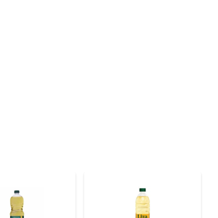
le contém uma alta concentração de ácidos graxos 
ma fonte de ômega 3 e ômega 6, nutrientes importantes 
s receitas sem desperdícios. O bico dosador facilita a 
 Liza se torna um aliado na cozinha, ajudando a preparar 
to, é ideal consumi-lo em um período de até seis meses 