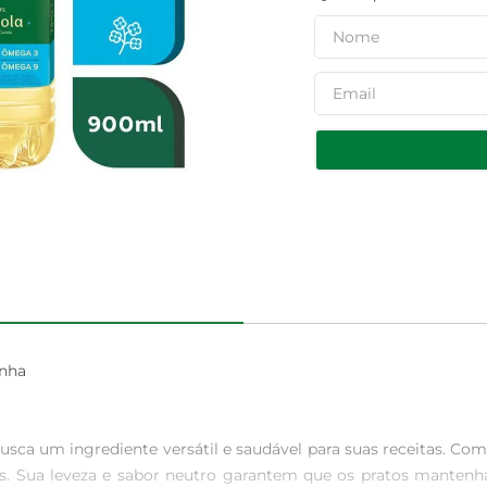
nha

ca um ingrediente versátil e saudável para suas receitas. Com 9
. Sua leveza e sabor neutro garantem que os pratos mantenham