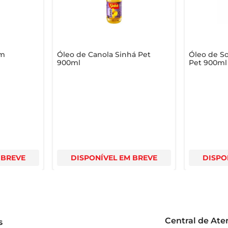
r utilizando um produto de qualidade, que não só enriquece sua
om
Óleo de Canola Sinhá Pet
Óleo de So
900ml
Pet 900ml
 BREVE
DISPONÍVEL EM BREVE
DISPO
Central de At
s