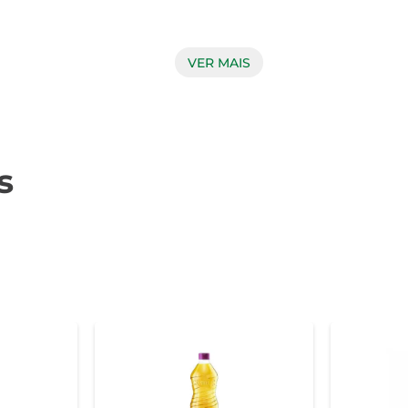
VER MAIS
la é conhecido por suas propriedades benéficas à saúde. E
rol ruim e a promover a saúde cardiovascular. Além disso, é u
s
, permitindo que você utilize a quantidade ideal de óleo em sua
e a quantidade utilizada. Ideal para o dia a dia, o óleo de canola
ená-lo em local fresco e seco, longe da luz direta. Após aber
am intactos. 
