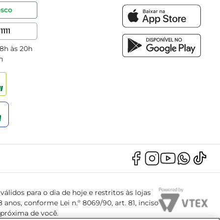
osco
1111
 8h às 20h
h
álidos para o dia de hoje e restritos às lojas
anos, conforme Lei n.º 8069/90, art. 81, inciso
s próxima de você.