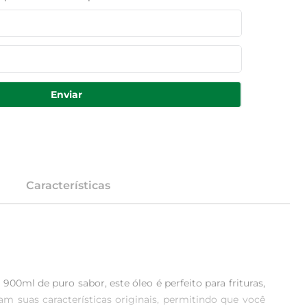
Enviar
Características
00ml de puro sabor, este óleo é perfeito para frituras, 
 suas características originais, permitindo que você 