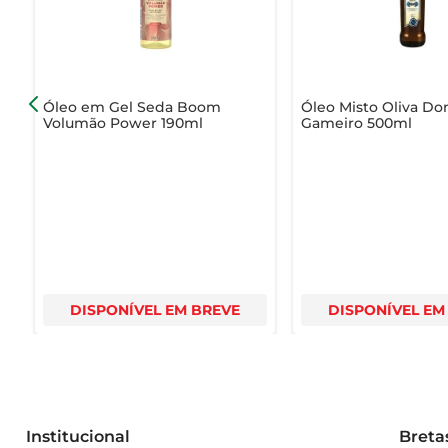
- Embalagem: PET  

- Uso: Culinário (frituras, refogados, temperos)  

Com o Óleo de Canola Liza, você tem a certeza de esta
Óleo em Gel Seda Boom
Óleo Misto Oliva D
mais saudável.
Volumão Power 190ml
Gameiro 500ml
DISPONÍVEL EM BREVE
DISPONÍVEL EM
Institucional
Breta