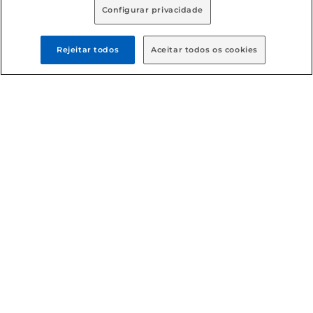
Configurar privacidade
Rejeitar todos
Aceitar todos os cookies
Formas de pagamento
Dúvidas frequentes (FAQ)
Política de troca e devolução
Política de entrega
Condições gerais
: Em caso de divergência de valores, o
valor válido é o do carrinho de compras. Fotos ilustrativas.
Compras sujeitas a confirmação de estoque. Compras
podem ser canceladas em caso de suspeita de fraude. A fim
de garantir o acesso de um maior número de clientes as
nossas promoções, a compra de produtos com preços