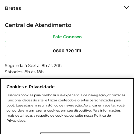
Sobre o Bretas
Soja e Azeite e descubra como ele pode 
Bretas
Grupo Cencosud
transformar suas refeições, trazendo saúde e 
Trabalhe conosco
sabor em cada gota.
Cartão Bretas
Central de Atendimento
Sobre privacidade
Produtos Bretas
Portal do fornecedor
Código de ética
Fale Conosco
Nossas Lojas
Serviços
Cencosud Media
App Bretas
0800 720 1111
Clube Bretas
Blog Bretas
Segunda à Sexta: 8h às 20h
Black Friday
Sábados: 8h às 18h
Natal
Cookies e Privacidade
Usamos cookies para melhorar sua experiência de navegação, otimizar as
funcionalidades do site, e trazer conteúdo e ofertas personalizadas para
você, baseadas em seu histórico de navegação. Ao clicar em aceitar, você
concorda em armazenar cookies em seu dispositivo. Para informações
mais detalhadas a respeito de cookies, consulte nossa Política de
Privacidade.
Baixe nosso App