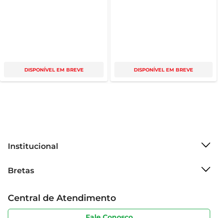
DISPONÍVEL EM BREVE
DISPONÍVEL EM BREVE
Institucional
Sobre o Bretas
Bretas
Grupo Cencosud
Trabalhe conosco
Cartão Bretas
Central de Atendimento
Sobre privacidade
Produtos Bretas
Portal do fornecedor
Código de ética
Fale Conosco