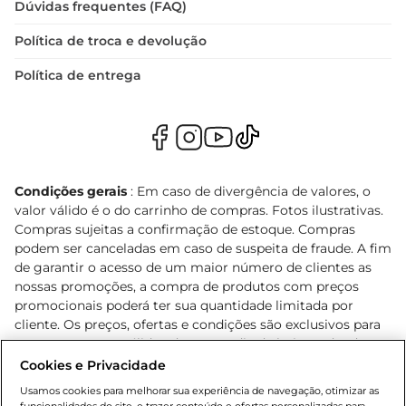
Dúvidas frequentes (FAQ)
Política de troca e devolução
Política de entrega
Condições gerais
: Em caso de divergência de valores, o
valor válido é o do carrinho de compras. Fotos ilustrativas.
Compras sujeitas a confirmação de estoque. Compras
podem ser canceladas em caso de suspeita de fraude. A fim
de garantir o acesso de um maior número de clientes as
nossas promoções, a compra de produtos com preços
promocionais poderá ter sua quantidade limitada por
cliente. Os preços, ofertas e condições são exclusivos para
o e-commerce e válidos durante o dia de hoje, podendo
sofrer alterações sem prévia notificação. Proibida a venda
Cookies e Privacidade
de bebidas alcoólicas para menores de 18 anos, conforme
Usamos cookies para melhorar sua experiência de navegação, otimizar as
Lei n.º 8069/90, art. 81, inciso II (Estatuto da Criança e do