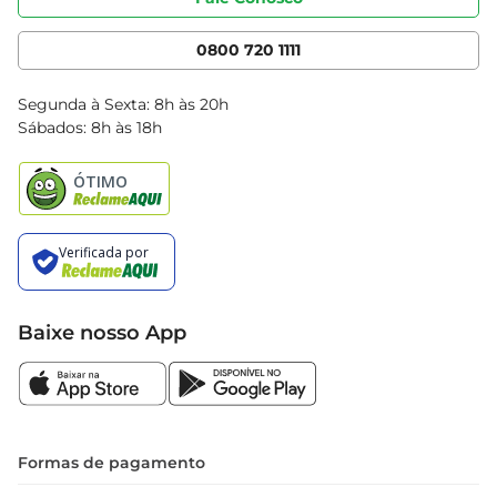
Nossas Lojas
Serviços
Cencosud Media
App Bretas
0800 720 1111
Clube Bretas
Blog Bretas
Segunda à Sexta: 8h às 20h
Black Friday
Sábados: 8h às 18h
Natal
Baixe nosso App
Formas de pagamento