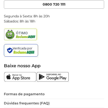
Cencosud Media
App Bretas
0800 720 1111
Clube Bretas
Blog Bretas
Segunda à Sexta: 8h às 20h
Black Friday
Sábados: 8h às 18h
Natal
Baixe nosso App
Formas de pagamento
Dúvidas frequentes (FAQ)