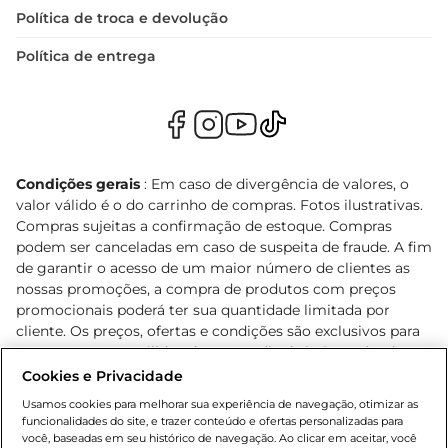
Política de troca e devolução
Política de entrega
Condições gerais
: Em caso de divergência de valores, o
valor válido é o do carrinho de compras. Fotos ilustrativas.
Compras sujeitas a confirmação de estoque. Compras
podem ser canceladas em caso de suspeita de fraude. A fim
de garantir o acesso de um maior número de clientes as
nossas promoções, a compra de produtos com preços
promocionais poderá ter sua quantidade limitada por
cliente. Os preços, ofertas e condições são exclusivos para
o e-commerce e válidos durante o dia de hoje, podendo
sofrer alterações sem prévia notificação. Proibida a venda
Cookies e Privacidade
de bebidas alcoólicas para menores de 18 anos, conforme
Usamos cookies para melhorar sua experiência de navegação, otimizar as
Lei n.º 8069/90, art. 81, inciso II (Estatuto da Criança e do
funcionalidades do site, e trazer conteúdo e ofertas personalizadas para
Adolescente). Preços e condições exclusivos para o
você, baseadas em seu histórico de navegação. Ao clicar em aceitar, você