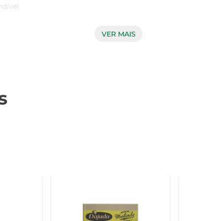
ível.

VER MAIS
ijon Original pode ser utilizada em marinadas, molhos e até
ze em diferentes pratos, desde um simples sanduíche até recei
de sem abrir mão da qualidade.

s
 ácidas, essa mostarda é perfeita para quem aprecia condime
onar um toque gourmet às suas refeições, tornando cada prato
eitas.

ostarda, vinagre, água e sal, sem adição de conservantes artific
rto, recomenda-se manter refrigerado para preservar suas caracte
r da gastronomia francesa para a sua mesa!