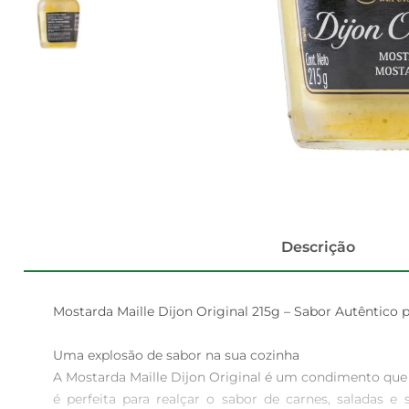
Descrição
Mostarda Maille Dijon Original 215g – Sabor Autêntico p
Uma explosão de sabor na sua cozinha  

A Mostarda Maille Dijon Original é um condimento que tr
é perfeita para realçar o sabor de carnes, saladas e