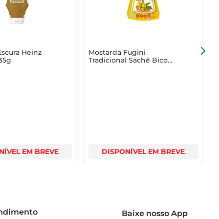
scura Heinz
Mostarda Fugini
M
35g
Tradicional Sachê Bico
180g
NÍVEL EM BREVE
DISPONÍVEL EM BREVE
endimento
Baixe nosso App