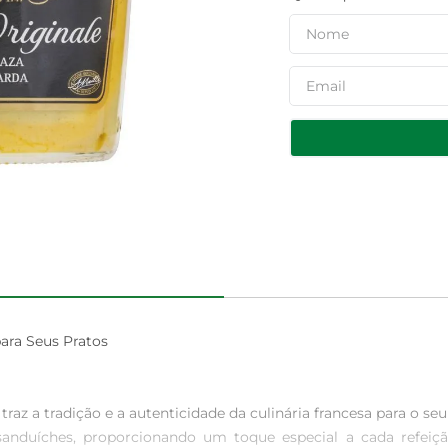
ara Seus Pratos

az a tradição e a autenticidade da culinária francesa para o seu
 sanduíches, proporcionando um toque especial a cada refeiçã