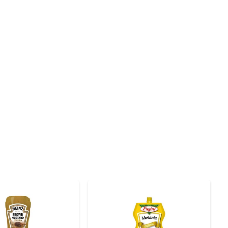
 mesmo como acompanhamento para queijos. Sua textura 
tas mais elaboradas, como carnes assadas ou pratos de 
ntos que fazem a diferença. A Mostarda Maille Dijon 
 mais saboroso e interessante. Experimente e descubra 
iais. Cada pote contém 215g, ideal para o uso diário em 
rísticas.
