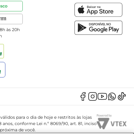
osco
1111
 8h às 20h
h
álidos para o dia de hoje e restritos às lojas
anos, conforme Lei n.º 8069/90, art. 81, inciso
s próxima de você.