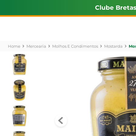
Clube Breta
Mercearia
Molhos E Condimentos
Mostarda
Mos