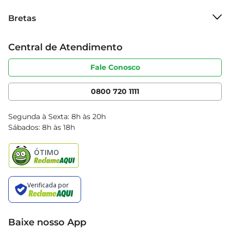
também enriquece suas refeições.
Sobre o Bretas
Bretas
Grupo Cencosud
Trabalhe conosco
Cartão Bretas
Central de Atendimento
Sobre privacidade
Produtos Bretas
Portal do fornecedor
Código de ética
Fale Conosco
Nossas Lojas
Serviços
Cencosud Media
App Bretas
0800 720 1111
Clube Bretas
Blog Bretas
Segunda à Sexta: 8h às 20h
Black Friday
Sábados: 8h às 18h
Natal
Baixe nosso App