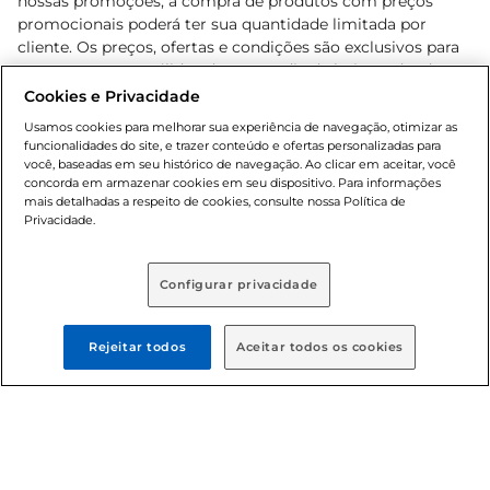
nossas promoções, a compra de produtos com preços
promocionais poderá ter sua quantidade limitada por
cliente. Os preços, ofertas e condições são exclusivos para
o e-commerce e válidos durante o dia de hoje, podendo
sofrer alterações sem prévia notificação. Proibida a venda
Cookies e Privacidade
de bebidas alcoólicas para menores de 18 anos, conforme
Usamos cookies para melhorar sua experiência de navegação, otimizar as
Lei n.º 8069/90, art. 81, inciso II (Estatuto da Criança e do
funcionalidades do site, e trazer conteúdo e ofertas personalizadas para
Adolescente). Preços e condições exclusivos para o
você, baseadas em seu histórico de navegação. Ao clicar em aceitar, você
concorda em armazenar cookies em seu dispositivo. Para informações
, podendo sofrer alterações sem aviso
www.bretas.com.br
mais detalhadas a respeito de cookies, consulte nossa Política de
prévio. O valor mínimo para as compras on-line é de R$
Privacidade.
80,00.
Configurar privacidade
© 2025 Copyright. Todos os direitos
reservados Bretas.
Rejeitar todos
Aceitar todos os cookies
Cencosud Brasil Comercial SA.CNPJ sob n°
39.346.861/0350-38 . Sediada na Av. das Nações Unidas,
12.995, 21º andar, CEP: 04.578-000, Bairro Brooklin Paulista,