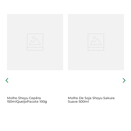
ro
M
Molho Shoyu Cepêra
Molho De Soja Shoyu Sakura
150mlQueijoPacote 100g
Suave 500ml