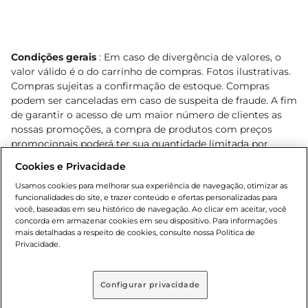
Condições gerais
: Em caso de divergência de valores, o
valor válido é o do carrinho de compras. Fotos ilustrativas.
Compras sujeitas a confirmação de estoque. Compras
podem ser canceladas em caso de suspeita de fraude. A fim
de garantir o acesso de um maior número de clientes as
nossas promoções, a compra de produtos com preços
promocionais poderá ter sua quantidade limitada por
cliente. Os preços, ofertas e condições são exclusivos para
Cookies e Privacidade
o e-commerce e válidos durante o dia de hoje, podendo
sofrer alterações sem prévia notificação. Proibida a venda
Usamos cookies para melhorar sua experiência de navegação, otimizar as
funcionalidades do site, e trazer conteúdo e ofertas personalizadas para
de bebidas alcoólicas para menores de 18 anos, conforme
você, baseadas em seu histórico de navegação. Ao clicar em aceitar, você
Lei n.º 8069/90, art. 81, inciso II (Estatuto da Criança e do
concorda em armazenar cookies em seu dispositivo. Para informações
Adolescente). Preços e condições exclusivos para o
mais detalhadas a respeito de cookies, consulte nossa Política de
, podendo sofrer alterações sem aviso
Privacidade.
www.bretas.com.br
prévio. O valor mínimo para as compras on-line é de R$
80,00.
Configurar privacidade