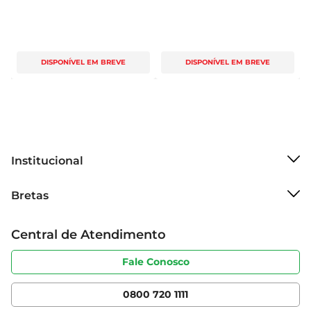
DISPONÍVEL EM BREVE
DISPONÍVEL EM BREVE
Institucional
Sobre o Bretas
Bretas
Grupo Cencosud
Trabalhe conosco
Cartão Bretas
Central de Atendimento
Sobre privacidade
Produtos Bretas
Portal do fornecedor
Código de ética
Fale Conosco
Nossas Lojas
Serviços
Cencosud Media
App Bretas
0800 720 1111
Clube Bretas