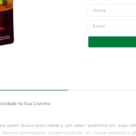
cidade na Sua Cozinha

ra quem busca praticidade e um sabor autêntico em suas refe
o a famosa parmegiana, proporcionando um toque especial e de