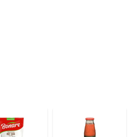
de tomates frescos, temperos e especiarias resulta em 
mbalagem em sache facilita o armazenamento e o uso, 
uma deliciosa carne à parmegiana, para dar um novo ar 
um aliado indispensável na sua cozinha. Experimente 
 e adicioná-lo ao prato escolhido. Ideal para aqueles 
ecial em poucos minutos, sem abrir mão da qualidade e 