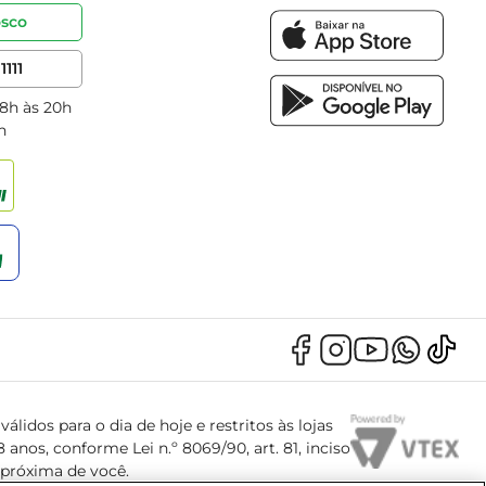
osco
1111
 8h às 20h
h
álidos para o dia de hoje e restritos às lojas
anos, conforme Lei n.º 8069/90, art. 81, inciso
s próxima de você.