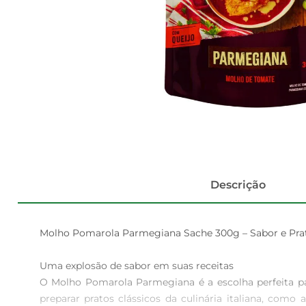
Descrição
Molho Pomarola Parmegiana Sache 300g – Sabor e Prati
Uma explosão de sabor em suas receitas  

O Molho Pomarola Parmegiana é a escolha perfeita pa
preparar pratos clássicos da culinária italiana, com