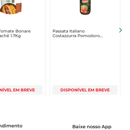
Tomate Bonare
Passata Italiano
T
s!
achê 1.7Kg
Costazzurra Pomodoro
C
680g
NÍVEL EM BREVE
DISPONÍVEL EM BREVE
endimento
Baixe nosso App