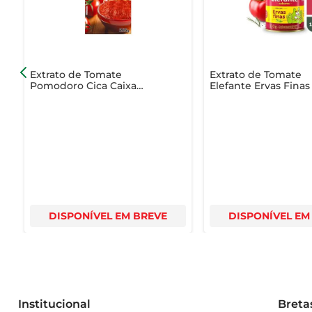
- Tipo de embalagem: Sache  

- Conservação: Após aberto, recomenda-se conservar em 
- Validade: Verifique a data de validade na embalagem.  

Extrato de Tomate
Extrato de Tomate
Descubra o prazer de cozinhar com o Molho Pomarola 
Pomodoro Cica Caixa
Elefante Ervas Finas
265g
DISPONÍVEL EM BREVE
DISPONÍVEL EM
Institucional
Breta