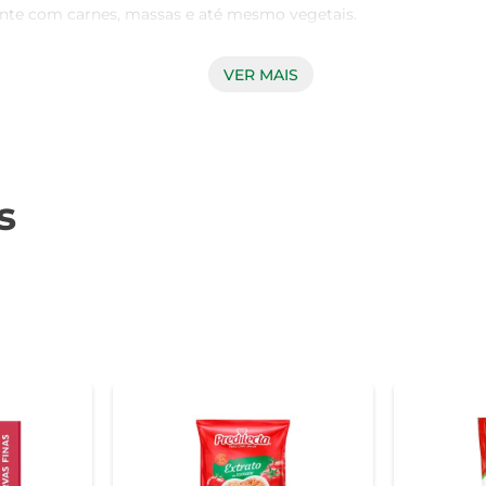
nte com carnes, massas e até mesmo vegetais.

VER MAIS
, garantindo um sabor rico e uma textura aveludada. A mistura 
alimentos, realçando o gosto de cada prato. Além disso, a e
jar, sem desperdícios.

s
 pode ser utilizado em diversas preparações. Seja para cobrir 
de pizza, ele se adapta a diferentes receitas, tornando-se 
to para aperitivos.

uas refeições de forma rápida e prática. Basta aquecer o molho
ição saborosa permanece. Com ele, você garante um jantar esp