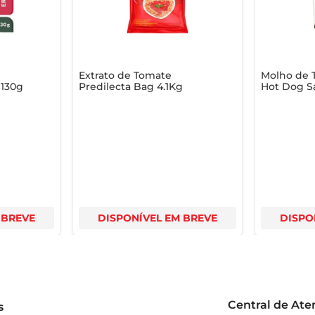
refrigerador e consumir em até 3 dias.  

Extrato de Tomate
Molho de 
Parmegiana e transforme suas refeições em momentos especiai
 130g
Predilecta Bag 4.1Kg
Hot Dog S
 BREVE
DISPONÍVEL EM BREVE
DISPO
Central de At
s