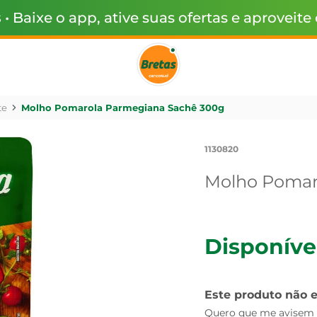
s
• Baixe o app, ative suas ofertas e aproveite
te
Molho Pomarola Parmegiana Sachê 300g
1130820
Molho Pomar
Disponíve
Este produto não 
Quero que me avisem q