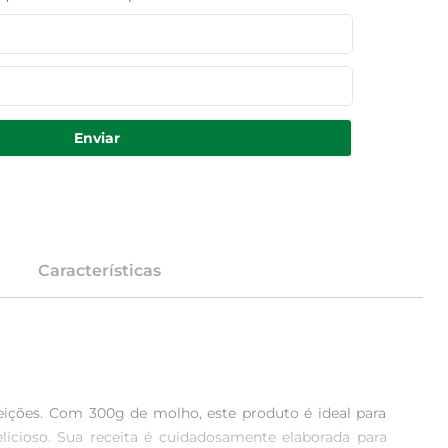
Enviar
Características
ições. Com 300g de molho, este produto é ideal para 
licioso. Sua receita é cuidadosamente elaborada para 