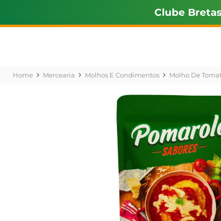
Clube Breta
Mercearia
Molhos E Condimentos
Molho De Toma