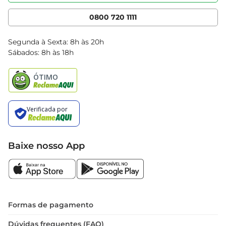
Serviços
Cencosud Media
App Bretas
0800 720 1111
Clube Bretas
Blog Bretas
Segunda à Sexta: 8h às 20h
Black Friday
Sábados: 8h às 18h
Natal
Baixe nosso App
Formas de pagamento
Dúvidas frequentes (FAQ)