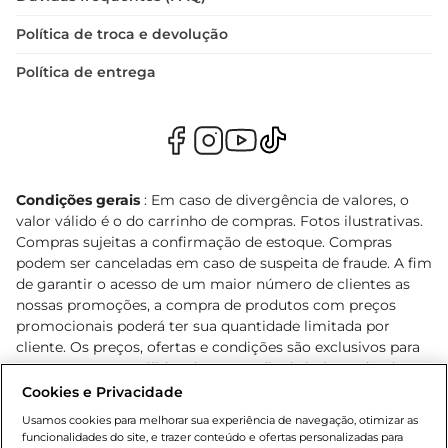
Política de troca e devolução
Política de entrega
Condições gerais
: Em caso de divergência de valores, o
valor válido é o do carrinho de compras. Fotos ilustrativas.
Compras sujeitas a confirmação de estoque. Compras
podem ser canceladas em caso de suspeita de fraude. A fim
de garantir o acesso de um maior número de clientes as
nossas promoções, a compra de produtos com preços
promocionais poderá ter sua quantidade limitada por
cliente. Os preços, ofertas e condições são exclusivos para
o e-commerce e válidos durante o dia de hoje, podendo
sofrer alterações sem prévia notificação. Proibida a venda
Cookies e Privacidade
de bebidas alcoólicas para menores de 18 anos, conforme
Usamos cookies para melhorar sua experiência de navegação, otimizar as
Lei n.º 8069/90, art. 81, inciso II (Estatuto da Criança e do
funcionalidades do site, e trazer conteúdo e ofertas personalizadas para