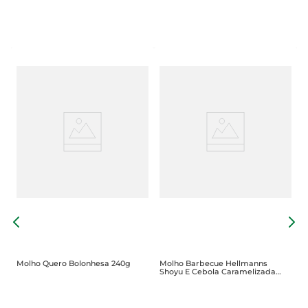
g
M
S
Molho Quero Bolonhesa 240g
Molho Barbecue Hellmanns
Shoyu E Cebola Caramelizada
Frasco 400g