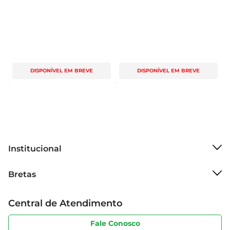
DISPONÍVEL EM BREVE
DISPONÍVEL EM BREVE
Institucional
Sobre o Bretas
Bretas
Grupo Cencosud
Trabalhe conosco
Cartão Bretas
Central de Atendimento
Sobre privacidade
Produtos Bretas
Portal do fornecedor
Código de ética
Fale Conosco
Nossas Lojas