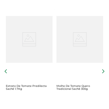
T
4
Extrato De Tomate Predilecta
Molho De Tomate Quero
Sachê 1.7Kg
Tradicional Sachê 300g