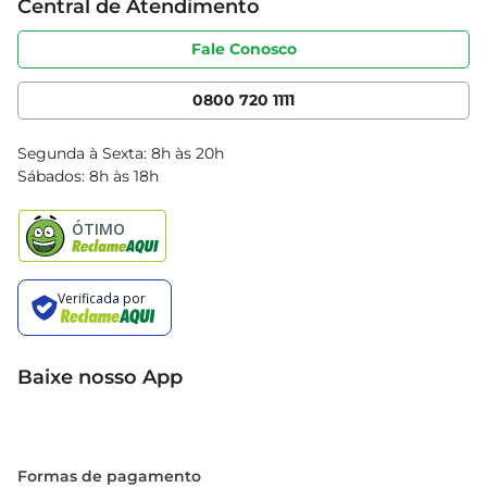
Central de Atendimento
Sobre privacidade
Produtos Bretas
Portal do fornecedor
Código de ética
Fale Conosco
Nossas Lojas
Serviços
Cencosud Media
App Bretas
0800 720 1111
Clube Bretas
Blog Bretas
Segunda à Sexta: 8h às 20h
Black Friday
Sábados: 8h às 18h
Natal
Baixe nosso App
Formas de pagamento