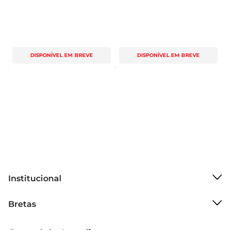
DISPONÍVEL EM BREVE
DISPONÍVEL EM BREVE
Institucional
Sobre o Bretas
Bretas
Grupo Cencosud
Trabalhe conosco
Cartão Bretas