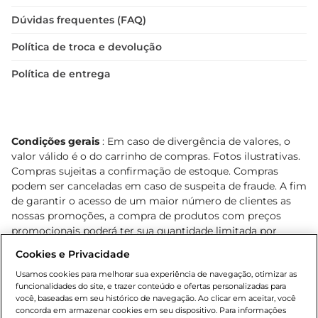
Dúvidas frequentes (FAQ)
Política de troca e devolução
Política de entrega
Condições gerais
: Em caso de divergência de valores, o
valor válido é o do carrinho de compras. Fotos ilustrativas.
Compras sujeitas a confirmação de estoque. Compras
podem ser canceladas em caso de suspeita de fraude. A fim
de garantir o acesso de um maior número de clientes as
nossas promoções, a compra de produtos com preços
promocionais poderá ter sua quantidade limitada por
cliente. Os preços, ofertas e condições são exclusivos para
Cookies e Privacidade
o e-commerce e válidos durante o dia de hoje, podendo
sofrer alterações sem prévia notificação. Proibida a venda
Usamos cookies para melhorar sua experiência de navegação, otimizar as
funcionalidades do site, e trazer conteúdo e ofertas personalizadas para
de bebidas alcoólicas para menores de 18 anos, conforme
você, baseadas em seu histórico de navegação. Ao clicar em aceitar, você
Lei n.º 8069/90, art. 81, inciso II (Estatuto da Criança e do
concorda em armazenar cookies em seu dispositivo. Para informações