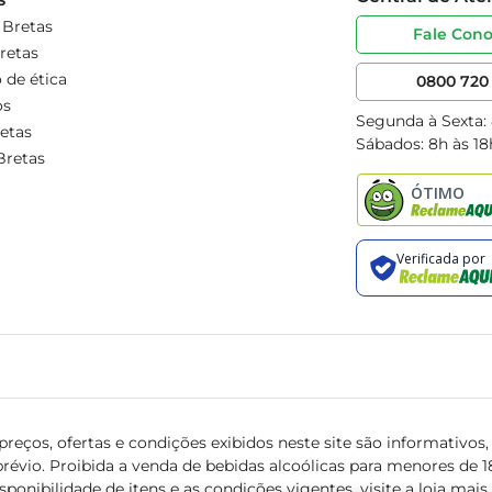
 Bretas
Fale Con
retas
 de ética
0800 720 
os
Segunda à Sexta:
etas
Sábados: 8h às 18
Bretas
reços, ofertas e condições exibidos neste site são informativos, v
révio. Proibida a venda de bebidas alcoólicas para menores de 18 
isponibilidade de itens e as condições vigentes, visite a loja mai