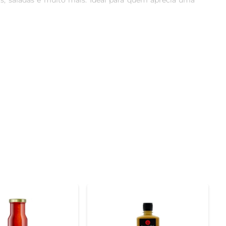
s, saladas e muito mais. Ideal para quem aprecia uma 
 Pimenta Vermelha Tabasco é extremamente versátil e 
e 60ml é prática e perfeita para ser levada em viagens 
e 150 anos da marca. Cada frasco é cuidadosamente 
agre e sal resulta em um molho que é ao mesmo tempo 
 como acompanhamento para petiscos.