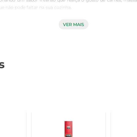
ionando um sabor intenso que realça o gosto de carnes, massa
e não pode faltar na sua cozinha.

VER MAIS
 refeição simples em uma experiência gastronômica. O Molho
as e molhos até aperitivos e pratos principais. Sua embalagem d
ndo que o sabor esteja sempre à mão.

s
olho Pimenta Vermelha Tabasco mantém a tradição de mais d
 sejam preservados. A combinação perfeita de pimentas, vin
especial em suas refeições.

tos variados.  

o molho é bastante picante. Experimente em pizzas, tacos, ou