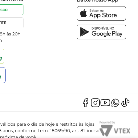
osco
1111
 8h às 20h
h
álidos para o dia de hoje e restritos às lojas
anos, conforme Lei n.º 8069/90, art. 81, inciso
s próxima de você.