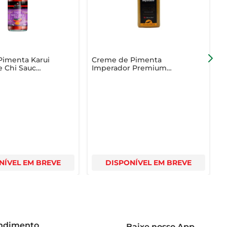
Pimenta Karui
Creme de Pimenta
M
 Chi Sauc
Imperador Premium
A
Squeeze 240g
S
NÍVEL EM BREVE
DISPONÍVEL EM BREVE
endimento
Baixe nosso App