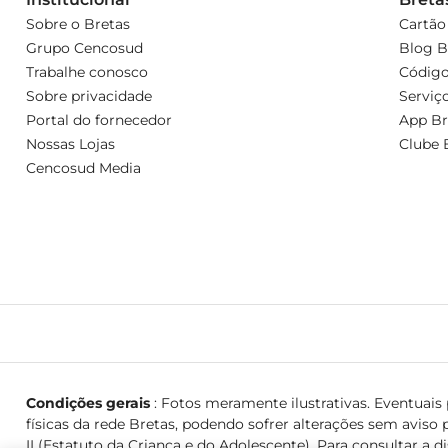
Sobre o Bretas
Cartão
Grupo Cencosud
Blog B
Trabalhe conosco
Código
Sobre privacidade
Serviç
Portal do fornecedor
App Br
Nossas Lojas
Clube 
Cencosud Media
Condições gerais
: Fotos meramente ilustrativas. Eventuais p
físicas da rede Bretas, podendo sofrer alterações sem aviso p
II (Estatuto da Criança e do Adolescente). Para consultar a d