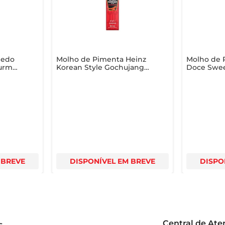
dedo
Molho de Pimenta Heinz
Molho de 
ourmet
Korean Style Gochujang
Doce Swee
Moderada Frasco 80ml
305ml
 BREVE
DISPONÍVEL EM BREVE
DISPO
Central de At
s