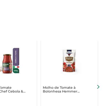
Tomate
Molho de Tomate à
M
Chef Cebola &
Bolonhesa Hemmer
 420g
Sachê 300g