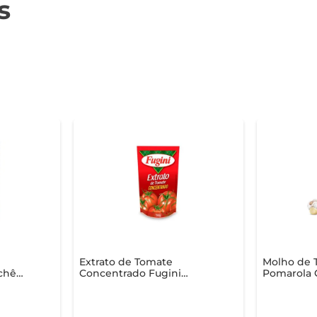
s
Extrato de Tomate
Molho de 
chê
Concentrado Fugini
Pomarola 
Sachê 190g
Alho Vidro