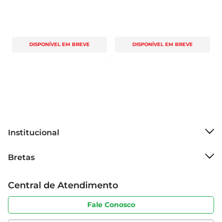
DISPONÍVEL EM BREVE
DISPONÍVEL EM BREVE
Institucional
Sobre o Bretas
Bretas
Grupo Cencosud
Trabalhe conosco
Cartão Bretas
Central de Atendimento
Sobre privacidade
Produtos Bretas
Portal do fornecedor
Código de ética
Fale Conosco
Nossas Lojas
Serviços