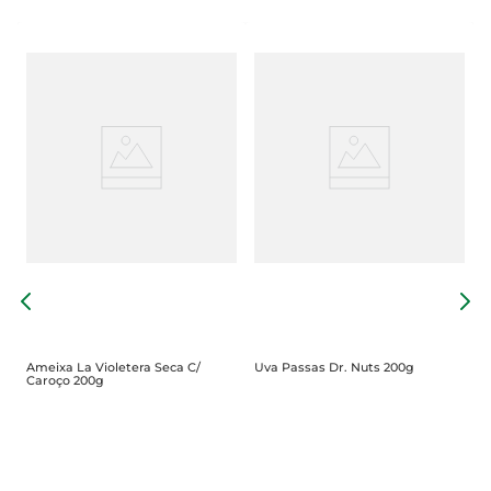
D
N
Ameixa La Violetera Seca C/
Uva Passas Dr. Nuts 200g
Caroço 200g