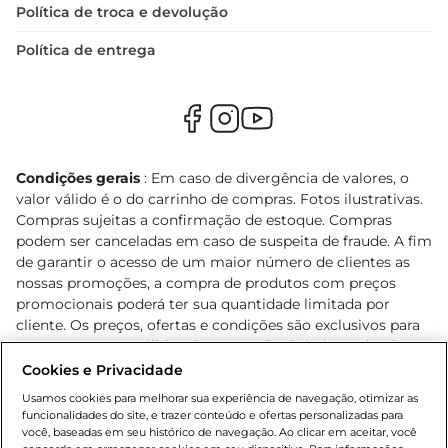
Política de troca e devolução
Política de entrega
Condições gerais
: Em caso de divergência de valores, o
valor válido é o do carrinho de compras. Fotos ilustrativas.
Compras sujeitas a confirmação de estoque. Compras
podem ser canceladas em caso de suspeita de fraude. A fim
de garantir o acesso de um maior número de clientes as
nossas promoções, a compra de produtos com preços
promocionais poderá ter sua quantidade limitada por
cliente. Os preços, ofertas e condições são exclusivos para
o e-commerce e válidos durante o dia de hoje, podendo
sofrer alterações sem prévia notificação. Proibida a venda
Cookies e Privacidade
de bebidas alcoólicas para menores de 18 anos, conforme
Usamos cookies para melhorar sua experiência de navegação, otimizar as
Lei n.º 8069/90, art. 81, inciso II (Estatuto da Criança e do
funcionalidades do site, e trazer conteúdo e ofertas personalizadas para
Adolescente). Preços e condições exclusivos para o
você, baseadas em seu histórico de navegação. Ao clicar em aceitar, você