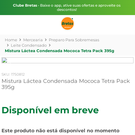
Clube Bretas
• Baixe o app, ative suas ofertas e aproveite os
descontos!
Mercearia
Preparo Para Sobremesas
Leite Condensado
Mistura Láctea Condensada Mococa Tetra Pack 395g
:
1750812
Mistura Láctea Condensada Mococa Tetra Pack
395g
Disponível em breve
Este produto não está disponível no momento