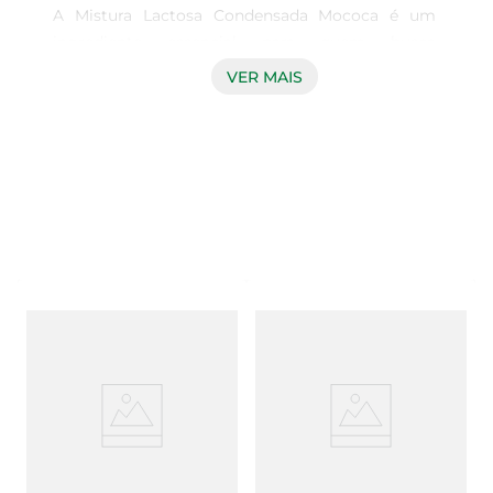
A Mistura Lactosa Condensada Mococa é um 
ingrediente essencial para quem busca 
praticidade e sabor em suas preparações 
VER MAIS
culinárias. Com 395g de pura delícia, essa mistura 
é ideal para adoçar sobremesas, preparar bebidas 
e incrementar diversas receitas, garantindo um 
toque especial em cada prato.

Qualidade e sabor inconfundíveis

Produzida com ingredientes selecionados, a 
Mistura Lactosa Condensada Mococa oferece um 
sabor rico e cremoso que se destaca em qualquer 
receita. Sua textura aveludada proporciona uma 
experiência gustativa única, tornando-a perfeita 
para ser utilizada em pudins, bolos, tortas e 
muito mais. Com essa mistura, você pode criar 
sobremesas que encantam a todos, seja em 
ocasiões especiais ou no dia a dia.
