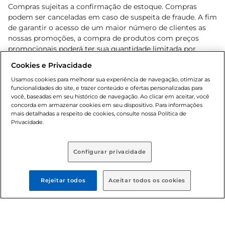
Compras sujeitas a confirmação de estoque. Compras
podem ser canceladas em caso de suspeita de fraude. A fim
de garantir o acesso de um maior número de clientes as
nossas promoções, a compra de produtos com preços
promocionais poderá ter sua quantidade limitada por
cliente. Os preços, ofertas e condições são exclusivos para
Cookies e Privacidade
o e-commerce e válidos durante o dia de hoje, podendo
sofrer alterações sem prévia notificação. Proibida a venda
Usamos cookies para melhorar sua experiência de navegação, otimizar as
funcionalidades do site, e trazer conteúdo e ofertas personalizadas para
de bebidas alcoólicas para menores de 18 anos, conforme
você, baseadas em seu histórico de navegação. Ao clicar em aceitar, você
Lei n.º 8069/90, art. 81, inciso II (Estatuto da Criança e do
concorda em armazenar cookies em seu dispositivo. Para informações
Adolescente). Preços e condições exclusivos para o
mais detalhadas a respeito de cookies, consulte nossa Política de
, podendo sofrer alterações sem aviso
Privacidade.
www.bretas.com.br
prévio. O valor mínimo para as compras on-line é de R$
80,00.
Configurar privacidade
© 2025 Copyright. Todos os direitos
reservados Bretas.
Rejeitar todos
Aceitar todos os cookies
Cencosud Brasil Comercial SA.CNPJ sob n°
39.346.861/0350-38 . Sediada na Av. das Nações Unidas,