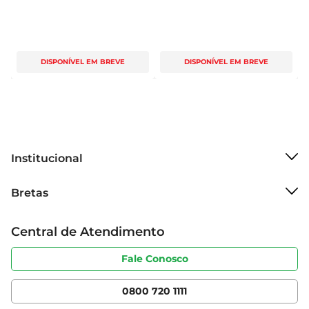
DISPONÍVEL EM BREVE
DISPONÍVEL EM BREVE
Institucional
Sobre o Bretas
Bretas
Grupo Cencosud
Trabalhe conosco
Cartão Bretas
Central de Atendimento
Sobre privacidade
Produtos Bretas
Portal do fornecedor
Código de ética
Fale Conosco
Nossas Lojas
Serviços
Cencosud Media
App Bretas
0800 720 1111
Clube Bretas