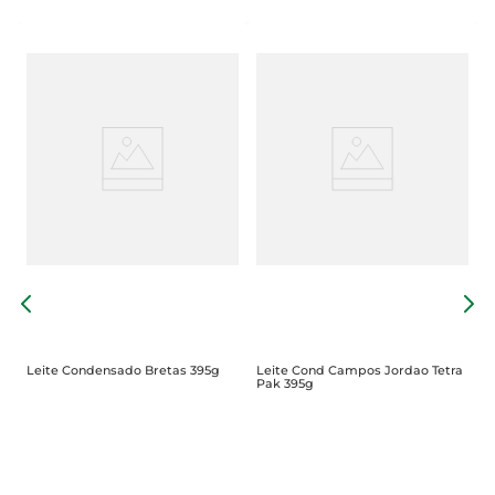
L
3
Leite Condensado Bretas 395g
Leite Cond Campos Jordao Tetra
Pak 395g