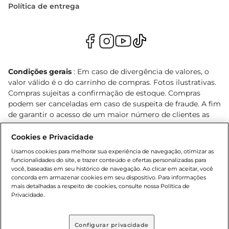
Política de entrega
Condições gerais
: Em caso de divergência de valores, o
valor válido é o do carrinho de compras. Fotos ilustrativas.
Compras sujeitas a confirmação de estoque. Compras
podem ser canceladas em caso de suspeita de fraude. A fim
de garantir o acesso de um maior número de clientes as
nossas promoções, a compra de produtos com preços
promocionais poderá ter sua quantidade limitada por
Cookies e Privacidade
cliente. Os preços, ofertas e condições são exclusivos para
Usamos cookies para melhorar sua experiência de navegação, otimizar as
o e-commerce e válidos durante o dia de hoje, podendo
funcionalidades do site, e trazer conteúdo e ofertas personalizadas para
sofrer alterações sem prévia notificação. Proibida a venda
você, baseadas em seu histórico de navegação. Ao clicar em aceitar, você
concorda em armazenar cookies em seu dispositivo. Para informações
de bebidas alcoólicas para menores de 18 anos, conforme
mais detalhadas a respeito de cookies, consulte nossa Política de
Lei n.º 8069/90, art. 81, inciso II (Estatuto da Criança e do
Privacidade.
Adolescente). Preços e condições exclusivos para o
, podendo sofrer alterações sem aviso
www.bretas.com.br
prévio. O valor mínimo para as compras on-line é de R$
Configurar privacidade