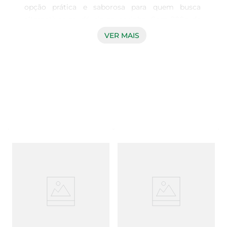
opção prática e saborosa para quem busca 
alternativas saudáveis na cozinha. Com 200g de 
puro sabor, esta mistura é ideal para preparar 
VER MAIS
pratos variados, desde bolos e tortas até molhos 
e cremes. Sua formulação é pensada para atender 
às necessidades de quem adota uma alimentação 
vegana, sem abrir mão do sabor e da qualidade.

Ingredientes de qualidade para um resultado 
incrível  

Esta mistura é composta por ingredientes 
selecionados que garantem um resultado final 
delicioso. A combinação de leite vegetal e óleos 
vegetais proporciona uma textura cremosa e um 
sabor rico, tornando suas receitas ainda mais 
irresistíveis. É uma escolha que respeita a 
natureza e promove uma alimentação consciente.

Fácil de usar em diversas preparações  
