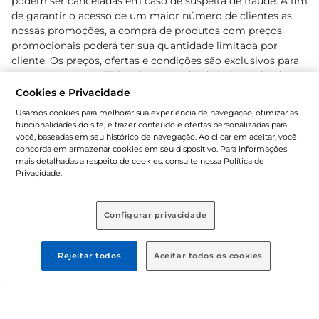
podem ser canceladas em caso de suspeita de fraude. A fim
de garantir o acesso de um maior número de clientes as
nossas promoções, a compra de produtos com preços
promocionais poderá ter sua quantidade limitada por
cliente. Os preços, ofertas e condições são exclusivos para
o e-commerce e válidos durante o dia de hoje, podendo
sofrer alterações sem prévia notificação. Proibida a venda
Cookies e Privacidade
de bebidas alcoólicas para menores de 18 anos, conforme
Usamos cookies para melhorar sua experiência de navegação, otimizar as
Lei n.º 8069/90, art. 81, inciso II (Estatuto da Criança e do
funcionalidades do site, e trazer conteúdo e ofertas personalizadas para
Adolescente). Preços e condições exclusivos para o
você, baseadas em seu histórico de navegação. Ao clicar em aceitar, você
concorda em armazenar cookies em seu dispositivo. Para informações
, podendo sofrer alterações sem aviso
www.bretas.com.br
mais detalhadas a respeito de cookies, consulte nossa Política de
prévio. O valor mínimo para as compras on-line é de R$
Privacidade.
80,00.
Configurar privacidade
© 2025 Copyright. Todos os direitos
reservados Bretas.
Rejeitar todos
Aceitar todos os cookies
Cencosud Brasil Comercial SA.CNPJ sob n°