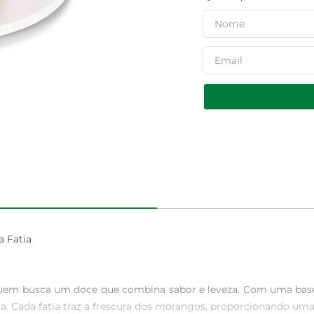
 Fatia

 quem busca um doce que combina sabor e leveza. Com uma base
ia. Cada fatia traz a frescura dos morangos, proporcionando uma