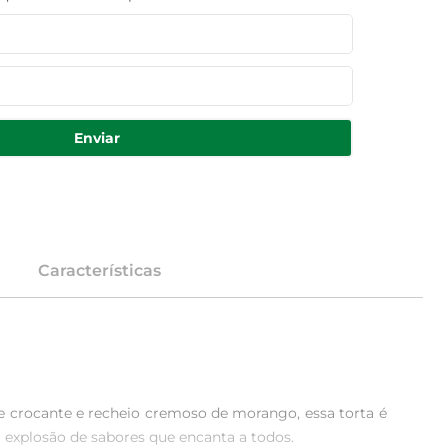
Enviar
Características
 crocante e recheio cremoso de morango, essa torta é 
 explosão de sabores que encanta a todos.
