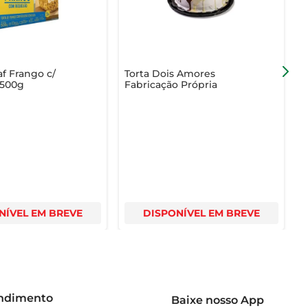
af Frango c/
Torta Dois Amores
T
 500g
Fabricação Própria
P
NÍVEL EM BREVE
DISPONÍVEL EM BREVE
endimento
Baixe nosso App