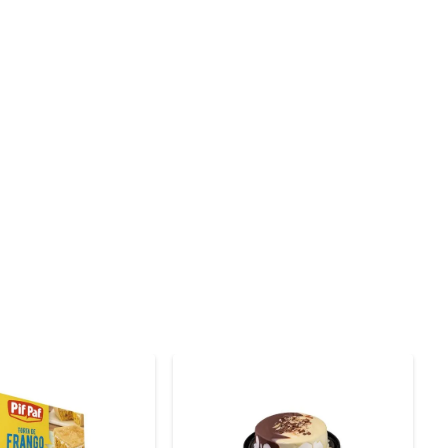
errete na boca. O recheio é preparado com morangos 
ada ao paladar, mas também é visualmente atrativa, 
ar, um lanche da tarde ou até mesmo como um presente 
abor marcante fazem dela uma escolha certeira para 
escubra um novo nível de prazer em suas sobremesas!