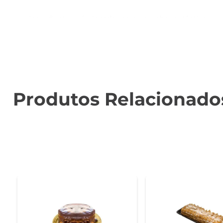
Ingredientes selecionados para um sabor autêntico  

Elaborada com ingredientes de alta qualidade, a Mi
frescos, garantindo um gosto autêntico e natural. 
perfeita para servir em festas ou reuniões.

Versatilidade para diversas ocasiões  

Essa mini torta é extremamente versátil e pode ser s
Produtos Relacionado
para alguém especial, a Mini Torta de Morango Go s
surpreender amigos e familiares.

Especificações do produto  

- Peso: 1 kg  

- Tipo: sobremesa  

- Sabor: morango  

- Ideal para: festas, reuniões e momentos especiais  

A Mini Torta de Morango Go é a escolha ideal para que