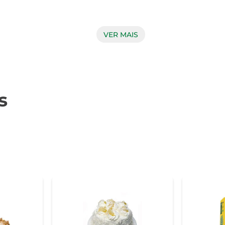
ni Torta de Morango Go é feita com uma massa delicada que d
VER MAIS
Essa combinação resulta em uma sobremesa que não apenas agr
ervida em diferentes ocasiões. Seja como sobremesa em um jant
s
e adapta a qualquer momento. Sua apresentação charmosa e s
m valoriza sabor e qualidade em cada refeição. Experimente e d