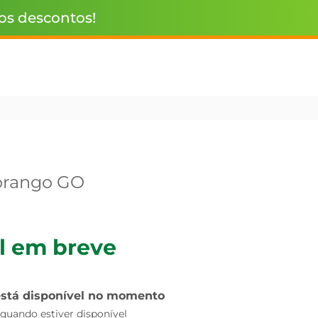
 os descontos!
orango GO
l em breve
está disponível no momento
uando estiver disponível