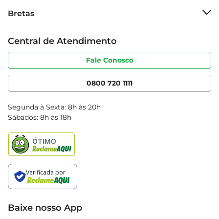
Sobre o Bretas
uma celebração de sabor!
Bretas
Grupo Cencosud
Trabalhe conosco
Cartão Bretas
Central de Atendimento
Sobre privacidade
Produtos Bretas
Portal do fornecedor
Código de ética
Fale Conosco
Nossas Lojas
Serviços
Cencosud Media
App Bretas
0800 720 1111
Clube Bretas
Blog Bretas
Segunda à Sexta: 8h às 20h
Black Friday
Sábados: 8h às 18h
Natal
Baixe nosso App