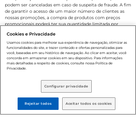
podem ser canceladas em caso de suspeita de fraude. A fim
de garantir o acesso de um maior número de clientes as
nossas promoções, a compra de produtos com preços
promocionais poderá ter sua quantidade limitada por
cliente. Os preços, ofertas e condições são exclusivos para
Cookies e Privacidade
o e-commerce e válidos durante o dia de hoje, podendo
sofrer alterações sem prévia notificação. Proibida a venda
Usamos cookies para melhorar sua experiência de navegação, otimizar as
funcionalidades do site, e trazer conteúdo e ofertas personalizadas para
de bebidas alcoólicas para menores de 18 anos, conforme
você, baseadas em seu histórico de navegação. Ao clicar em aceitar, você
Lei n.º 8069/90, art. 81, inciso II (Estatuto da Criança e do
concorda em armazenar cookies em seu dispositivo. Para informações
Adolescente). Preços e condições exclusivos para o
mais detalhadas a respeito de cookies, consulte nossa Política de
, podendo sofrer alterações sem aviso
Privacidade.
www.bretas.com.br
prévio. O valor mínimo para as compras on-line é de R$
80,00.
Configurar privacidade
© 2025 Copyright. Todos os direitos
reservados Bretas.
Rejeitar todos
Aceitar todos os cookies
Cencosud Brasil Comercial SA.CNPJ sob n°
39.346.861/0350-38 . Sediada na Av. das Nações Unidas,