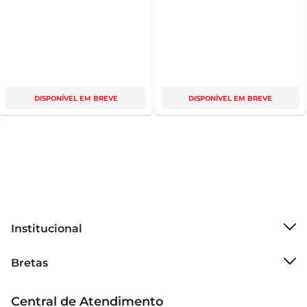
DISPONÍVEL EM BREVE
DISPONÍVEL EM BREVE
Institucional
Sobre o Bretas
Bretas
Grupo Cencosud
Trabalhe conosco
Cartão Bretas
Central de Atendimento
Sobre privacidade
Produtos Bretas