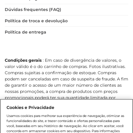
Dúvidas frequentes (FAQ)
Política de troca e devolução
Política de entrega
Condições gerais
: Em caso de divergência de valores, o
valor válido é o do carrinho de compras. Fotos ilustrativas.
Compras sujeitas a confirmação de estoque. Compras
podem ser canceladas em caso de suspeita de fraude. A fim
de garantir o acesso de um maior número de clientes as
nossas promoções, a compra de produtos com preços
promocionais poderá ter sua quantidade limitada por
cliente. Os preços, ofertas e condições são exclusivos para
Cookies e Privacidade
o e-commerce e válidos durante o dia de hoje, podendo
sofrer alterações sem prévia notificação. Proibida a venda
Usamos cookies para melhorar sua experiência de navegação, otimizar as
funcionalidades do site, e trazer conteúdo e ofertas personalizadas para
de bebidas alcoólicas para menores de 18 anos, conforme
você, baseadas em seu histórico de navegação. Ao clicar em aceitar, você
Lei n.º 8069/90, art. 81, inciso II (Estatuto da Criança e do
concorda em armazenar cookies em seu dispositivo. Para informações