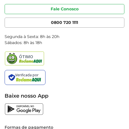
Portal do fornecedor
Código de ética
Fale Conosco
Nossas Lojas
Serviços
Cencosud Media
App Bretas
0800 720 1111
Clube Bretas
Blog Bretas
Segunda à Sexta: 8h às 20h
Black Friday
Sábados: 8h às 18h
Natal
Baixe nosso App
Formas de pagamento